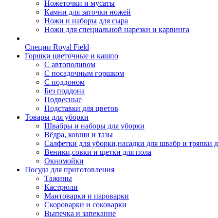
Ножеточки и мусаты
Камни для заточки ножей
Ножи и наборы для сыра
Ножи для специальной нарезки и карвинга
Специи Royal Field
Горшки цветочные и кашпо
С автополивом
С посадочным горшком
С поддоном
Без поддона
Подвесные
Подставки для цветов
Товары для уборки
Швабры и наборы для уборки
Вёдра, ковши и тазы
Салфетки для уборки,насадки для швабр и тряпки 
Веники,совки и щетки для пола
Окномойки
Посуда для приготовления
Тажины
Кастрюли
Мантоварки и пароварки
Скороварки и соковарки
Выпечка и запекание