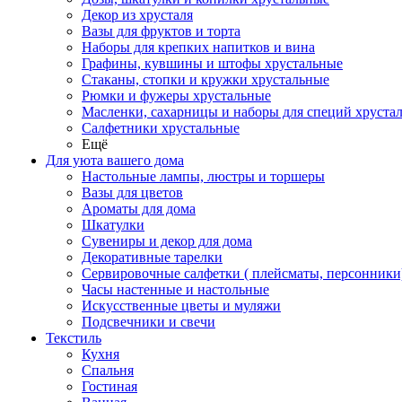
Декор из хрусталя
Вазы для фруктов и торта
Наборы для крепких напитков и вина
Графины, кувшины и штофы хрустальные
Стаканы, стопки и кружки хрустальные
Рюмки и фужеры хрустальные
Масленки, сахарницы и наборы для специй хруста
Салфетники хрустальные
Ещё
Для уюта вашего дома
Настольные лампы, люстры и торшеры
Вазы для цветов
Ароматы для дома
Шкатулки
Сувениры и декор для дома
Декоративные тарелки
Сервировочные салфетки ( плейсматы, персонники
Часы настенные и настольные
Искусственные цветы и муляжи
Подсвечники и свечи
Текстиль
Кухня
Спальня
Гостиная