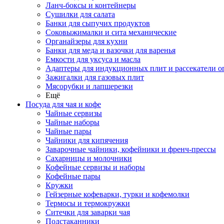
Ланч-боксы и контейнеры
Сушилки для салата
Банки для сыпучих продуктов
Соковыжималки и сита механические
Органайзеры для кухни
Банки для меда и вазочки для варенья
Емкости для уксуса и масла
Адаптеры для индукционных плит и рассекатели о
Зажигалки для газовых плит
Мясорубки и лапшерезки
Ещё
Посуда для чая и кофе
Чайные сервизы
Чайные наборы
Чайные пары
Чайники для кипячения
Заварочные чайники, кофейники и френч-прессы
Сахарницы и молочники
Кофейные сервизы и наборы
Кофейные пары
Кружки
Гейзерные кофеварки, турки и кофемолки
Термосы и термокружки
Ситечки для заварки чая
Подстаканники