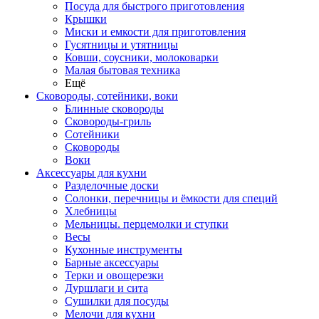
Посуда для быстрого приготовления
Крышки
Миски и емкости для приготовления
Гусятницы и утятницы
Ковши, соусники, молоковарки
Малая бытовая техника
Ещё
Сковороды, сотейники, воки
Блинные сковороды
Сковороды-гриль
Сотейники
Сковороды
Воки
Аксессуары для кухни
Разделочные доски
Солонки, перечницы и ёмкости для специй
Хлебницы
Мельницы. перцемолки и ступки
Весы
Кухонные инструменты
Барные аксессуары
Терки и овощерезки
Дуршлаги и сита
Сушилки для посуды
Мелочи для кухни