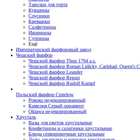
Тарелки для торта
Кувшины
Соусники
Креманки
Салфетницы
Икорницы
Супницы
Ещё
Императорский фарфоровый завод
Чешский фарфор
Чешский фарфор Thun 1794 a.s.
Чешский фарфор Roman Lidicky, Carlsbad, Queen's 
Чешский фарфор Leander
Чешский фарфор Repast
Чешский фарфор Rudolf Kampf
Польский фарфор Сmielow
Рококо недекорированный
Камелия Серый орнамент
Oktawa недекорированный
Хрусталь
Вазы для цветов хрустальные
Конфетницы и салатники хрустальные
Блюда сервировочные хрустальные
Дозы, шкатулки и копилки хрустальные