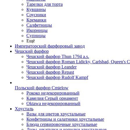
Тарелки для торта
Кувшины
Соусники
Креманки
Салфетницы
Икорницы
Супницы
Ещё
Императорский фарфоровый завод
Чешский фарфор
Чешский фарфор Thun 1794 a.s.
Чешский фарфор Roman Lidicky, Carlsbad, Queen's 
Чешский фарфор Leander
Чешский фарфор Repast
Чешский фарфор Rudolf Kampf
Польский фарфор Сmielow
Рококо недекорированный
Камелия Серый орнамент
Oktawa недекорированный
Хрусталь
Вазы для цветов хрустальные
Конфетницы и салатники хрустальные
Блюда сервировочные хрустальные
Дозы, шкатулки и копилки хрустальные