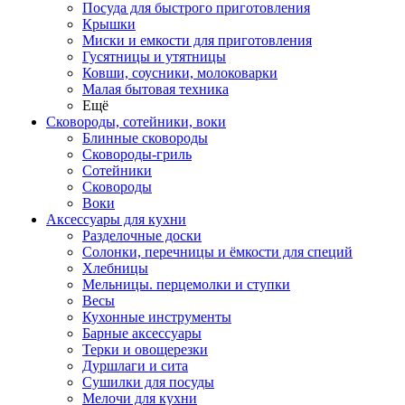
Посуда для быстрого приготовления
Крышки
Миски и емкости для приготовления
Гусятницы и утятницы
Ковши, соусники, молоковарки
Малая бытовая техника
Ещё
Сковороды, сотейники, воки
Блинные сковороды
Сковороды-гриль
Сотейники
Сковороды
Воки
Аксессуары для кухни
Разделочные доски
Солонки, перечницы и ёмкости для специй
Хлебницы
Мельницы. перцемолки и ступки
Весы
Кухонные инструменты
Барные аксессуары
Терки и овощерезки
Дуршлаги и сита
Сушилки для посуды
Мелочи для кухни