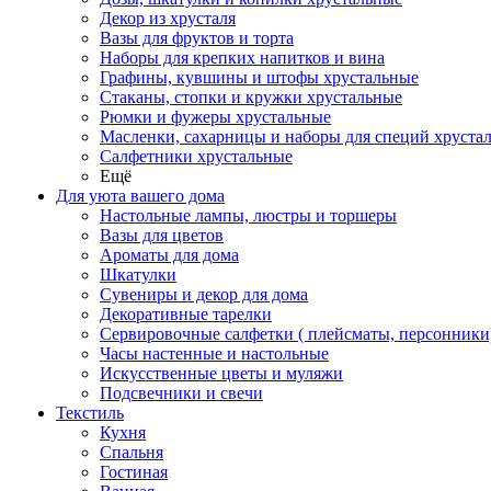
Декор из хрусталя
Вазы для фруктов и торта
Наборы для крепких напитков и вина
Графины, кувшины и штофы хрустальные
Стаканы, стопки и кружки хрустальные
Рюмки и фужеры хрустальные
Масленки, сахарницы и наборы для специй хруста
Салфетники хрустальные
Ещё
Для уюта вашего дома
Настольные лампы, люстры и торшеры
Вазы для цветов
Ароматы для дома
Шкатулки
Сувениры и декор для дома
Декоративные тарелки
Сервировочные салфетки ( плейсматы, персонники
Часы настенные и настольные
Искусственные цветы и муляжи
Подсвечники и свечи
Текстиль
Кухня
Спальня
Гостиная