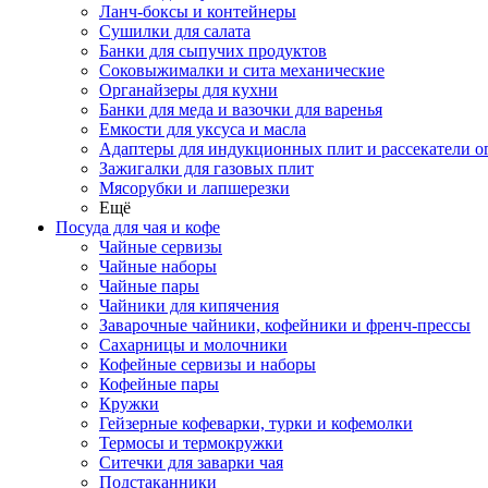
Ланч-боксы и контейнеры
Сушилки для салата
Банки для сыпучих продуктов
Соковыжималки и сита механические
Органайзеры для кухни
Банки для меда и вазочки для варенья
Емкости для уксуса и масла
Адаптеры для индукционных плит и рассекатели о
Зажигалки для газовых плит
Мясорубки и лапшерезки
Ещё
Посуда для чая и кофе
Чайные сервизы
Чайные наборы
Чайные пары
Чайники для кипячения
Заварочные чайники, кофейники и френч-прессы
Сахарницы и молочники
Кофейные сервизы и наборы
Кофейные пары
Кружки
Гейзерные кофеварки, турки и кофемолки
Термосы и термокружки
Ситечки для заварки чая
Подстаканники