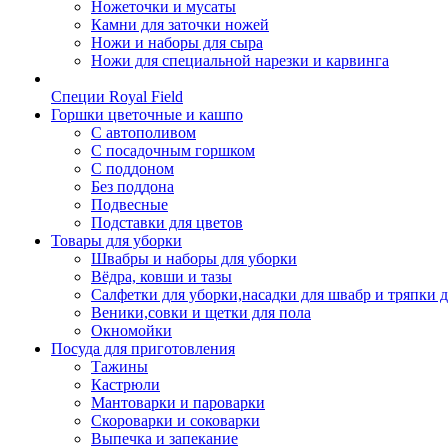
Ножеточки и мусаты
Камни для заточки ножей
Ножи и наборы для сыра
Ножи для специальной нарезки и карвинга
Специи Royal Field
Горшки цветочные и кашпо
С автополивом
С посадочным горшком
С поддоном
Без поддона
Подвесные
Подставки для цветов
Товары для уборки
Швабры и наборы для уборки
Вёдра, ковши и тазы
Салфетки для уборки,насадки для швабр и тряпки 
Веники,совки и щетки для пола
Окномойки
Посуда для приготовления
Тажины
Кастрюли
Мантоварки и пароварки
Скороварки и соковарки
Выпечка и запекание