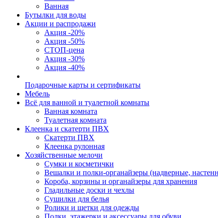
Ванная
Бутылки для воды
Акции и распродажи
Акция -20%
Акция -50%
СТОП-цена
Акция -30%
Акция -40%
Подарочные карты и сертификаты
Мебель
Всё для ванной и туалетной комнаты
Ванная комната
Туалетная комната
Клеенка и скатерти ПВХ
Скатерти ПВХ
Клеенка рулонная
Хозяйственные мелочи
Сумки и косметички
Вешалки и полки-органайзеры (надверные, настен
Короба, корзины и органайзеры для хранения
Гладильные доски и чехлы
Сушилки для белья
Ролики и щетки для одежды
Полки, этажерки и аксессуары для обуви