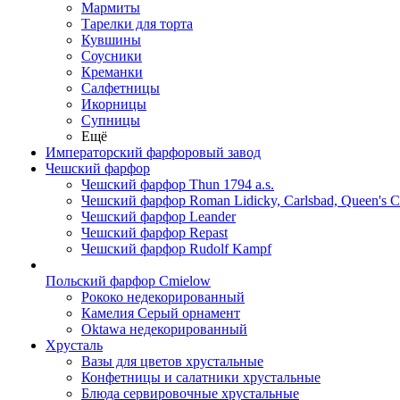
Мармиты
Тарелки для торта
Кувшины
Соусники
Креманки
Салфетницы
Икорницы
Супницы
Ещё
Императорский фарфоровый завод
Чешский фарфор
Чешский фарфор Thun 1794 a.s.
Чешский фарфор Roman Lidicky, Carlsbad, Queen's 
Чешский фарфор Leander
Чешский фарфор Repast
Чешский фарфор Rudolf Kampf
Польский фарфор Сmielow
Рококо недекорированный
Камелия Серый орнамент
Oktawa недекорированный
Хрусталь
Вазы для цветов хрустальные
Конфетницы и салатники хрустальные
Блюда сервировочные хрустальные