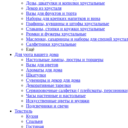
Дозы, шкатулки и копилки хрустальные
Декор из хрусталя
Вазы для фруктов и торта
Наборы для крепких напитков и вина
Графины, кувшины и штофы хрустальные
Стаканы, стопки и кружки хрустальные
Рюмки и фужеры хрустальные
Масленки, сахарницы и наборы для специй хруста
Салфетники хрустальные
Ещё
Для уюта вашего дома
Настольные лампы, люстры и торшеры
Вазы для цветов
Ароматы для дома
Шкатулки
Сувениры и декор для дома
Декоративные тарелки
Сервировочные салфетки ( плейсматы, персонники
Часы настенные и настольные
Искусственные цветы и муляжи
Подсвечники и свечи
Текстиль
Кухня
Спальня
Гостиная