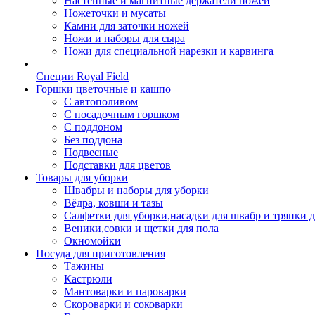
Настенные и магнитные держатели ножей
Ножеточки и мусаты
Камни для заточки ножей
Ножи и наборы для сыра
Ножи для специальной нарезки и карвинга
Специи Royal Field
Горшки цветочные и кашпо
С автополивом
С посадочным горшком
С поддоном
Без поддона
Подвесные
Подставки для цветов
Товары для уборки
Швабры и наборы для уборки
Вёдра, ковши и тазы
Салфетки для уборки,насадки для швабр и тряпки 
Веники,совки и щетки для пола
Окномойки
Посуда для приготовления
Тажины
Кастрюли
Мантоварки и пароварки
Скороварки и соковарки