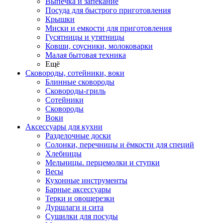
Выпечка и запекание
Посуда для быстрого приготовления
Крышки
Миски и емкости для приготовления
Гусятницы и утятницы
Ковши, соусники, молоковарки
Малая бытовая техника
Ещё
Сковороды, сотейники, воки
Блинные сковороды
Сковороды-гриль
Сотейники
Сковороды
Воки
Аксессуары для кухни
Разделочные доски
Солонки, перечницы и ёмкости для специй
Хлебницы
Мельницы. перцемолки и ступки
Весы
Кухонные инструменты
Барные аксессуары
Терки и овощерезки
Дуршлаги и сита
Сушилки для посуды