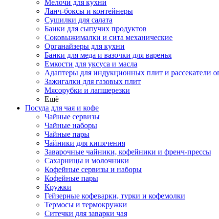
Мелочи для кухни
Ланч-боксы и контейнеры
Сушилки для салата
Банки для сыпучих продуктов
Соковыжималки и сита механические
Органайзеры для кухни
Банки для меда и вазочки для варенья
Емкости для уксуса и масла
Адаптеры для индукционных плит и рассекатели о
Зажигалки для газовых плит
Мясорубки и лапшерезки
Ещё
Посуда для чая и кофе
Чайные сервизы
Чайные наборы
Чайные пары
Чайники для кипячения
Заварочные чайники, кофейники и френч-прессы
Сахарницы и молочники
Кофейные сервизы и наборы
Кофейные пары
Кружки
Гейзерные кофеварки, турки и кофемолки
Термосы и термокружки
Ситечки для заварки чая