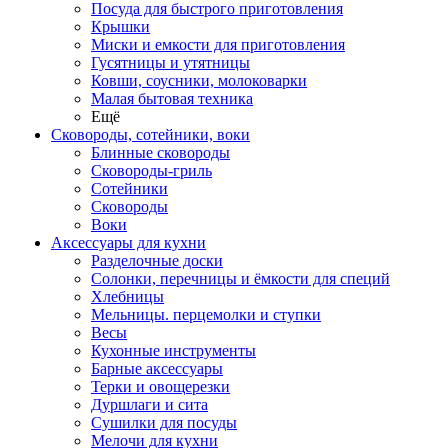
Посуда для быстрого приготовления
Крышки
Миски и емкости для приготовления
Гусятницы и утятницы
Ковши, соусники, молоковарки
Малая бытовая техника
Ещё
Сковороды, сотейники, воки
Блинные сковороды
Сковороды-гриль
Сотейники
Сковороды
Воки
Аксессуары для кухни
Разделочные доски
Солонки, перечницы и ёмкости для специй
Хлебницы
Мельницы. перцемолки и ступки
Весы
Кухонные инструменты
Барные аксессуары
Терки и овощерезки
Дуршлаги и сита
Сушилки для посуды
Мелочи для кухни