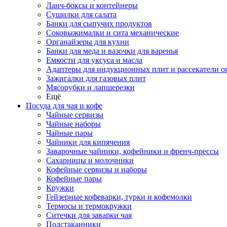
Ланч-боксы и контейнеры
Сушилки для салата
Банки для сыпучих продуктов
Соковыжималки и сита механические
Органайзеры для кухни
Банки для меда и вазочки для варенья
Емкости для уксуса и масла
Адаптеры для индукционных плит и рассекатели о
Зажигалки для газовых плит
Мясорубки и лапшерезки
Ещё
Посуда для чая и кофе
Чайные сервизы
Чайные наборы
Чайные пары
Чайники для кипячения
Заварочные чайники, кофейники и френч-прессы
Сахарницы и молочники
Кофейные сервизы и наборы
Кофейные пары
Кружки
Гейзерные кофеварки, турки и кофемолки
Термосы и термокружки
Ситечки для заварки чая
Подстаканники