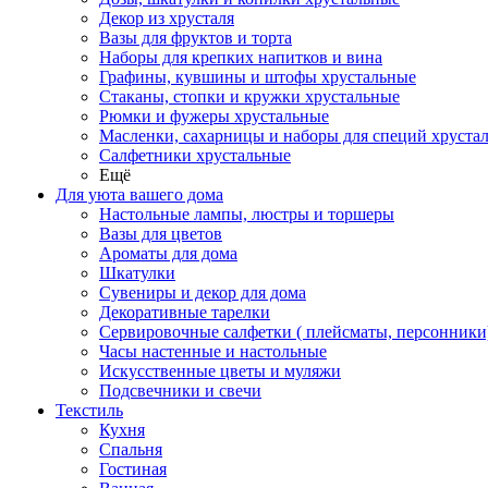
Декор из хрусталя
Вазы для фруктов и торта
Наборы для крепких напитков и вина
Графины, кувшины и штофы хрустальные
Стаканы, стопки и кружки хрустальные
Рюмки и фужеры хрустальные
Масленки, сахарницы и наборы для специй хруста
Салфетники хрустальные
Ещё
Для уюта вашего дома
Настольные лампы, люстры и торшеры
Вазы для цветов
Ароматы для дома
Шкатулки
Сувениры и декор для дома
Декоративные тарелки
Сервировочные салфетки ( плейсматы, персонники
Часы настенные и настольные
Искусственные цветы и муляжи
Подсвечники и свечи
Текстиль
Кухня
Спальня
Гостиная