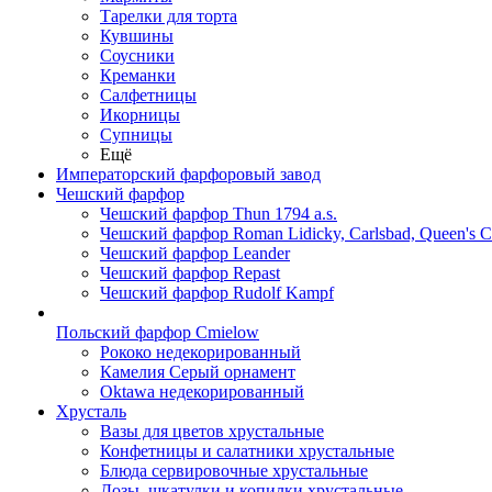
Тарелки для торта
Кувшины
Соусники
Креманки
Салфетницы
Икорницы
Супницы
Ещё
Императорский фарфоровый завод
Чешский фарфор
Чешский фарфор Thun 1794 a.s.
Чешский фарфор Roman Lidicky, Carlsbad, Queen's 
Чешский фарфор Leander
Чешский фарфор Repast
Чешский фарфор Rudolf Kampf
Польский фарфор Сmielow
Рококо недекорированный
Камелия Серый орнамент
Oktawa недекорированный
Хрусталь
Вазы для цветов хрустальные
Конфетницы и салатники хрустальные
Блюда сервировочные хрустальные
Дозы, шкатулки и копилки хрустальные