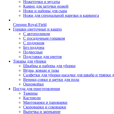
Ножеточки и мусаты
Камни для заточки ножей
Ножи и наборы для сыра
Ножи для специальной нарезки и карвинга
Специи Royal Field
Горшки цветочные и кашпо
С автополивом
С посадочным горшком
С поддоном
Без поддона
Подвесные
Подставки для цветов
Товары для уборки
Швабры и наборы для уборки
Вёдра, ковши и тазы
Салфетки для уборки,насадки для швабр и тряпки 
Веники,совки и щетки для пола
Окномойки
Посуда для приготовления
Тажины
Кастрюли
Мантоварки и пароварки
Скороварки и соковарки
Выпечка и запекание