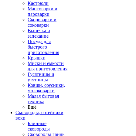
Кастрюли
Мантоварки и
пароварки
Скороварки и
соковарки
Выпечка и
запекание
Посуда для
быстрого
приготовления
Крышки
Миски и емкости
для приготовления
Гусятницы и
утятницы
Ковши, соусники,
молоковарки
Малая бытовая
техника
Ещё
Сковороды, сотейники,
воки
Блинные
сковороды
Сковороды-гриль