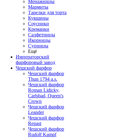
Менажницы
Мармиты
Тарелки для торта
Кувшины
Соусники
Креманки
Салфетницы
Икорницы
Супницы
Ещё
Императорский
фарфоровый завод
Чешский фарфор
Чешский фарфор
Thun 1794 a.s.
Чешский фарфор
Roman Lidicky,
Carlsbad, Queen's
Crown
Чешский фарфор
Leander
Чешский фарфор
Repast
Чешский фарфор
Rudolf Kampf