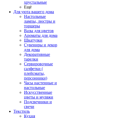
хрустальные
Ещё
Для уюта вашего дома
Настольные
лампы, люстры и
торшеры
Вазы для цветов
Ароматы для дома
Шкатулки
Сувениры и декор
для дома
Декоративные
тарелки
Сервировочные
салфетки (
плейсматы,
персонники)
Часы настенные и
настольные
Искусственные
цветы и муляжи
Подсвечники и
свечи
Текстиль
Кухня