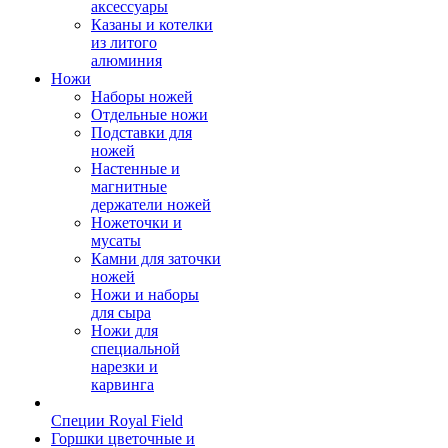
аксессуары
Казаны и котелки
из литого
алюминия
Ножи
Наборы ножей
Отдельные ножи
Подставки для
ножей
Настенные и
магнитные
держатели ножей
Ножеточки и
мусаты
Камни для заточки
ножей
Ножи и наборы
для сыра
Ножи для
специальной
нарезки и
карвинга
Специи Royal Field
Горшки цветочные и