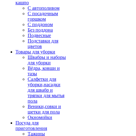
кашпо
С автополивом
С посадочным
горшком
С поддоном
Без поддона
Подвесные
Подставки для
цветов
Товары для уборки
Швабры и наборы
для уборки
Вёдра, ковши и
тазы
Салфетки для
уборки,насадки
для швабр и
тряпки для мытья
пола
Веники,совки и
щетки для пола
Окномойки
Посуда для
приготовления
Тажины