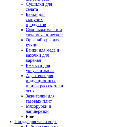
Сушилки для
салата
Банки для
сыпучих
продуктов
Соковыжималки и
сита механические
Органайзеры для
кухни
Банки для меда и
вазочки для
варенья
Емкости для
уксуса и масла
Адаптеры для
индукционных
плит и рассекатели
огня
Зажигалки для
газовых плит
Мясорубки и
лапшерезки
Ещё
Посуда для чая и кофе
Чайные сервизы