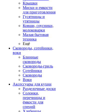
Крышки
Миски и емкости
для приготовления
Гусятницы и
утятницы
Ковши, соусники,
молоковарки
Малая бытовая
техника
Ещё
Сковороды, сотейники,
воки
Блинные
сковороды
Сковороды-гриль
Сотейники
Сковороды
Воки
Аксессуары для кухни
Разделочные доски
Солонки,
перечницы и
ёмкости для
специй
Хлебницы