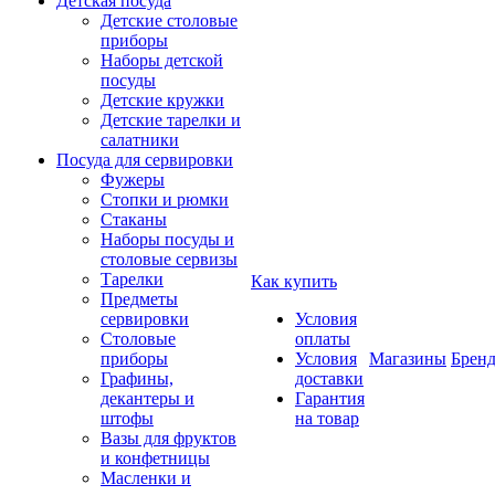
Детская посуда
Детские столовые
приборы
Наборы детской
посуды
Детские кружки
Детские тарелки и
салатники
Посуда для сервировки
Фужеры
Стопки и рюмки
Стаканы
Наборы посуды и
столовые сервизы
Тарелки
Как купить
Предметы
сервировки
Условия
Столовые
оплаты
приборы
Условия
Магазины
Брен
Графины,
доставки
декантеры и
Гарантия
штофы
на товар
Вазы для фруктов
и конфетницы
Масленки и