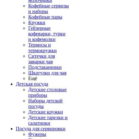
молочники
Кофейные сервизы
и наборы
Кофейные пары
Кружки
Гейзерные
кофеварки, турки
и кофемолки
Термосы и
термокружки
Ситечки для
заварки чая
Подстаканники
Шкатулки для чая
Ещё
Детская посуда
Детские столовые
приборы
Наборы детской
посуды
Детские кружки
Детские тарелки и
салатники
Посуда для сервировки
Фужеры