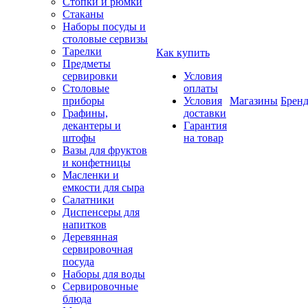
Стопки и рюмки
Стаканы
Наборы посуды и
столовые сервизы
Тарелки
Как купить
Предметы
сервировки
Условия
Столовые
оплаты
приборы
Условия
Магазины
Брен
Графины,
доставки
декантеры и
Гарантия
штофы
на товар
Вазы для фруктов
и конфетницы
Масленки и
емкости для сыра
Салатники
Диспенсеры для
напитков
Деревянная
сервировочная
посуда
Наборы для воды
Сервировочные
блюда