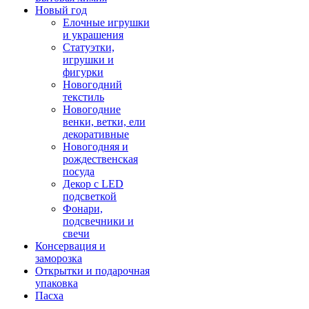
Новый год
Елочные игрушки
и украшения
Статуэтки,
игрушки и
фигурки
Новогодний
текстиль
Новогодние
венки, ветки, ели
декоративные
Новогодняя и
рождественская
посуда
Декор с LED
подсветкой
Фонари,
подсвечники и
свечи
Консервация и
заморозка
Открытки и подарочная
упаковка
Пасха