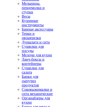
Мельницы.
перцемолки и
ступки
Весы
Кухонные
инструменты
Барные аксессуары
Терки и
овощерезки
Дуршлаги и сита
Сушилки для
посуды
Мелочи для кухни
Ланч-боксы и
контейнеры
Сушилки для
салата
Банки для
сыпучих
продуктов
Соковыжималки и
сита механические
Органайзеры для
кухни
Банки для меда и