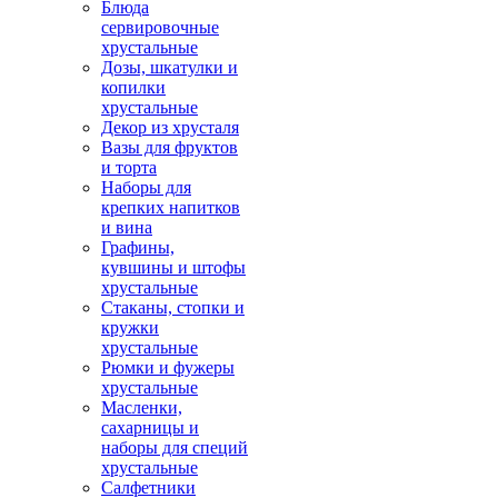
Блюда
сервировочные
хрустальные
Дозы, шкатулки и
копилки
хрустальные
Декор из хрусталя
Вазы для фруктов
и торта
Наборы для
крепких напитков
и вина
Графины,
кувшины и штофы
хрустальные
Стаканы, стопки и
кружки
хрустальные
Рюмки и фужеры
хрустальные
Масленки,
сахарницы и
наборы для специй
хрустальные
Салфетники