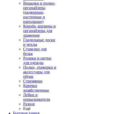
Вешалки и полки-
органайзеры
(надверные,
настенные и
напольные)
Короба, корзины и
органайзеры для
хранения
Гладильные доски
и чехлы
Сушилки для
белья
Ролики и щетки
для одежды
Полки, этажерки и
аксессуары для
обуви
Стремянки
Крючки
хозяйственные
Лейки и
опрыскиватели
Разное
Ещё
Бытовая химия