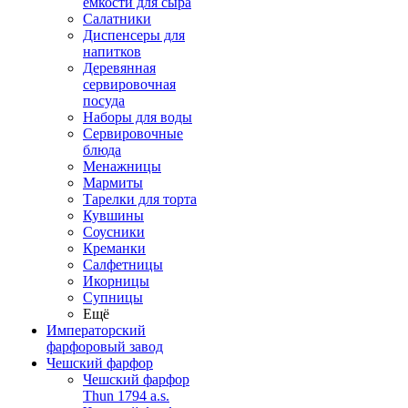
емкости для сыра
Салатники
Диспенсеры для
напитков
Деревянная
сервировочная
посуда
Наборы для воды
Сервировочные
блюда
Менажницы
Мармиты
Тарелки для торта
Кувшины
Соусники
Креманки
Салфетницы
Икорницы
Супницы
Ещё
Императорский
фарфоровый завод
Чешский фарфор
Чешский фарфор
Thun 1794 a.s.