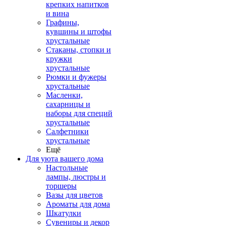
крепких напитков
и вина
Графины,
кувшины и штофы
хрустальные
Стаканы, стопки и
кружки
хрустальные
Рюмки и фужеры
хрустальные
Масленки,
сахарницы и
наборы для специй
хрустальные
Салфетники
хрустальные
Ещё
Для уюта вашего дома
Настольные
лампы, люстры и
торшеры
Вазы для цветов
Ароматы для дома
Шкатулки
Сувениры и декор