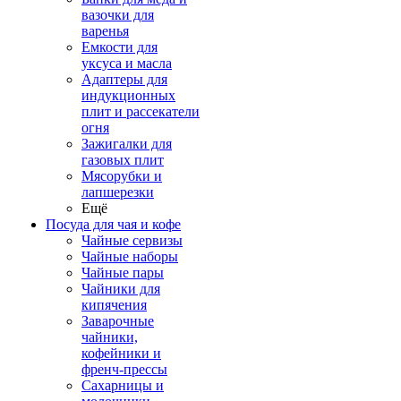
вазочки для
варенья
Емкости для
уксуса и масла
Адаптеры для
индукционных
плит и рассекатели
огня
Зажигалки для
газовых плит
Мясорубки и
лапшерезки
Ещё
Посуда для чая и кофе
Чайные сервизы
Чайные наборы
Чайные пары
Чайники для
кипячения
Заварочные
чайники,
кофейники и
френч-прессы
Сахарницы и