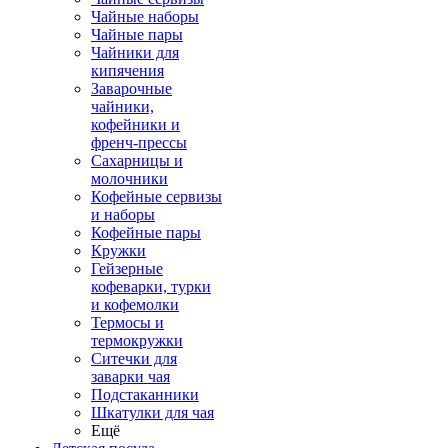
Чайные наборы
Чайные пары
Чайники для
кипячения
Заварочные
чайники,
кофейники и
френч-прессы
Сахарницы и
молочники
Кофейные сервизы
и наборы
Кофейные пары
Кружки
Гейзерные
кофеварки, турки
и кофемолки
Термосы и
термокружки
Ситечки для
заварки чая
Подстаканники
Шкатулки для чая
Ещё