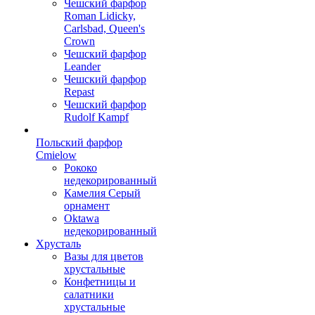
Чешский фарфор
Roman Lidicky,
Carlsbad, Queen's
Crown
Чешский фарфор
Leander
Чешский фарфор
Repast
Чешский фарфор
Rudolf Kampf
Польский фарфор
Сmielow
Рококо
недекорированный
Камелия Серый
орнамент
Oktawa
недекорированный
Хрусталь
Вазы для цветов
хрустальные
Конфетницы и
салатники
хрустальные