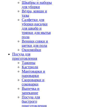
Швабры и наборы
для уборки
Вёдра, ковши и
тазы
Салфетки для
уборки,насадки
для швабр и
тряпки для мытья
пола
Веники,совки и
щетки для пола
Окномойки
Посуда для
приготовления
Тажины
Кастрюли
Мантоварки и
пароварки
Скороварки и
соковарки
Выпечка и
запекание
Посуда для
быстрого
приготовления