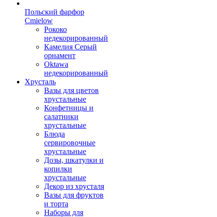
Польский фарфор
Сmielow
Рококо
недекорированный
Камелия Серый
орнамент
Oktawa
недекорированный
Хрусталь
Вазы для цветов
хрустальные
Конфетницы и
салатники
хрустальные
Блюда
сервировочные
хрустальные
Дозы, шкатулки и
копилки
хрустальные
Декор из хрусталя
Вазы для фруктов
и торта
Наборы для