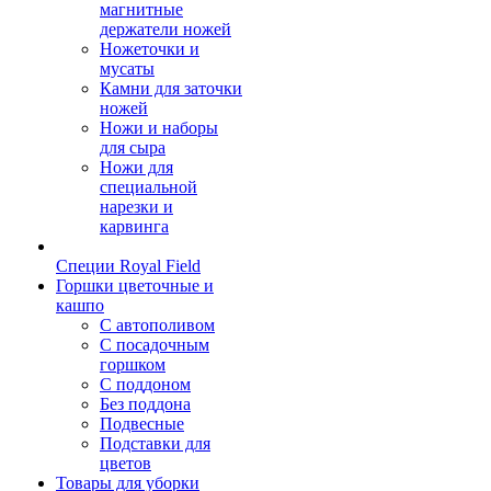
магнитные
держатели ножей
Ножеточки и
мусаты
Камни для заточки
ножей
Ножи и наборы
для сыра
Ножи для
специальной
нарезки и
карвинга
Специи Royal Field
Горшки цветочные и
кашпо
С автополивом
С посадочным
горшком
С поддоном
Без поддона
Подвесные
Подставки для
цветов
Товары для уборки