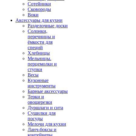
Сотейники
Сковороды
Воки
Аксессуары для кухни
Разделочные доски
Солонки,
перечницы и
ёмкости для
специй
Хлебницы
Мельницы.
перцемолки и
ступки
Весы
Кухонные
инструменты
Барные аксессуары
Терки и
овощерезки
Дуршлаги и сита
Сушилки для
посуды
Мелочи для кухни
Ланч-боксы и
контейнеры