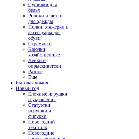
Сушилки для
белья
Ролики и щетки
для одежды
Полки, этажерки и
аксессуары для
обуви
Стремянки
Крючки
хозяйственные
Лейки и
опрыскиватели
Разное
Ещё
Бытовая химия
Новый год
Елочные игрушки
и украшения
Статуэтки,
игрушки и
фигурки
Новогодний
текстиль
Новогодние
венки, ветки, ели