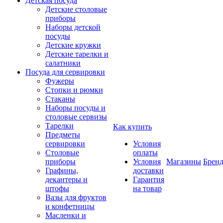
Детская посуда
Детские столовые
приборы
Наборы детской
посуды
Детские кружки
Детские тарелки и
салатники
Посуда для сервировки
Фужеры
Стопки и рюмки
Стаканы
Наборы посуды и
столовые сервизы
Тарелки
Как купить
Предметы
сервировки
Условия
Столовые
оплаты
приборы
Условия
Магазины
Брен
Графины,
доставки
декантеры и
Гарантия
штофы
на товар
Вазы для фруктов
и конфетницы
Масленки и