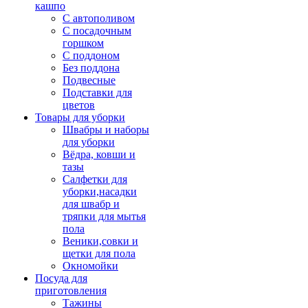
кашпо
С автополивом
С посадочным
горшком
С поддоном
Без поддона
Подвесные
Подставки для
цветов
Товары для уборки
Швабры и наборы
для уборки
Вёдра, ковши и
тазы
Салфетки для
уборки,насадки
для швабр и
тряпки для мытья
пола
Веники,совки и
щетки для пола
Окномойки
Посуда для
приготовления
Тажины