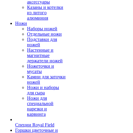
аксессуары
Казаны и котелки
из литого
алюминия
Ножи
Наборы ножей
Отдельные ножи
Подставки для
ножей
Настенные и
магнитные
держатели ножей
Ножеточки и
мусаты
Камни для заточки
ножей
Ножи и наборы
для сыра
Ножи для
специальной
нарезки и
карвинга
Специи Royal Field
Горшки цветочные и