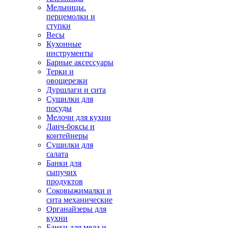
Мельницы.
перцемолки и
ступки
Весы
Кухонные
инструменты
Барные аксессуары
Терки и
овощерезки
Дуршлаги и сита
Сушилки для
посуды
Мелочи для кухни
Ланч-боксы и
контейнеры
Сушилки для
салата
Банки для
сыпучих
продуктов
Соковыжималки и
сита механические
Органайзеры для
кухни
Банки для меда и