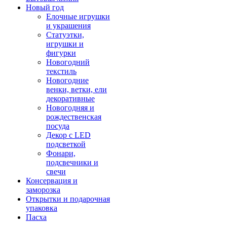
Новый год
Елочные игрушки
и украшения
Статуэтки,
игрушки и
фигурки
Новогодний
текстиль
Новогодние
венки, ветки, ели
декоративные
Новогодняя и
рождественская
посуда
Декор с LED
подсветкой
Фонари,
подсвечники и
свечи
Консервация и
заморозка
Открытки и подарочная
упаковка
Пасха