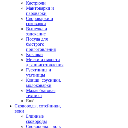
Кастрюли
Мантоварки и
пароварки
Скороварки и
соковарки
Выпечка и
запекание
Посуда для
быстрого
приготовления
Крышки
Миски и емкости
для приготовления
Гусятницы и
утятницы
Ковши, соусники,
молоковарки
Малая бытовая
техника
Ещё
Сковороды, сотейники,
воки
Блинные
сковороды
Сковороды-гриль