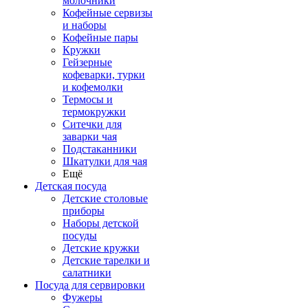
молочники
Кофейные сервизы
и наборы
Кофейные пары
Кружки
Гейзерные
кофеварки, турки
и кофемолки
Термосы и
термокружки
Ситечки для
заварки чая
Подстаканники
Шкатулки для чая
Ещё
Детская посуда
Детские столовые
приборы
Наборы детской
посуды
Детские кружки
Детские тарелки и
салатники
Посуда для сервировки
Фужеры