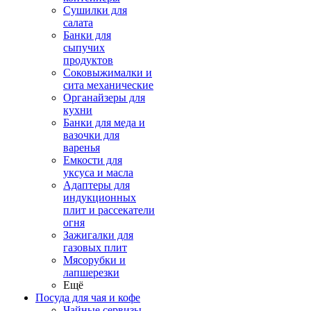
Сушилки для
салата
Банки для
сыпучих
продуктов
Соковыжималки и
сита механические
Органайзеры для
кухни
Банки для меда и
вазочки для
варенья
Емкости для
уксуса и масла
Адаптеры для
индукционных
плит и рассекатели
огня
Зажигалки для
газовых плит
Мясорубки и
лапшерезки
Ещё
Посуда для чая и кофе
Чайные сервизы