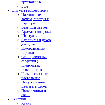
хрустальные
Ещё
Для уюта вашего дома
Настольные
лампы, люстры и
торшеры
Вазы для цветов
Ароматы для дома
Шкатулки
Сувениры и декор
для дома
Декоративные
тарелки
Сервировочные
салфетки (
плейсматы,
персонники)
Часы настенные и
настольные
Искусственные
цветы и муляжи
Подсвечники и
свечи
Текстиль
Кухня