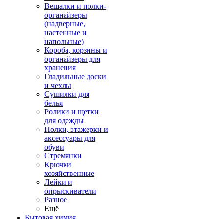
Вешалки и полки-
органайзеры
(надверные,
настенные и
напольные)
Короба, корзины и
органайзеры для
хранения
Гладильные доски
и чехлы
Сушилки для
белья
Ролики и щетки
для одежды
Полки, этажерки и
аксессуары для
обуви
Стремянки
Крючки
хозяйственные
Лейки и
опрыскиватели
Разное
Ещё
Бытовая химия