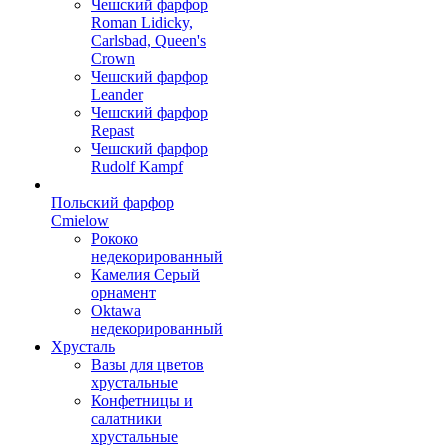
Чешский фарфор
Roman Lidicky,
Carlsbad, Queen's
Crown
Чешский фарфор
Leander
Чешский фарфор
Repast
Чешский фарфор
Rudolf Kampf
Польский фарфор
Сmielow
Рококо
недекорированный
Камелия Серый
орнамент
Oktawa
недекорированный
Хрусталь
Вазы для цветов
хрустальные
Конфетницы и
салатники
хрустальные