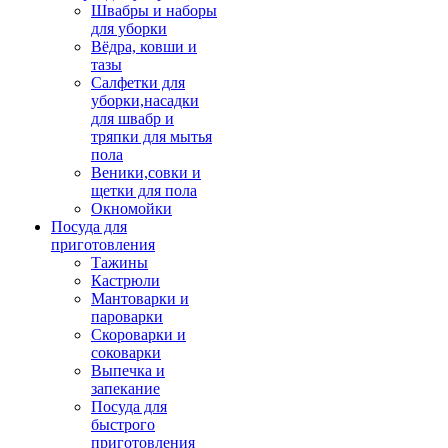
Швабры и наборы
для уборки
Вёдра, ковши и
тазы
Салфетки для
уборки,насадки
для швабр и
тряпки для мытья
пола
Веники,совки и
щетки для пола
Окномойки
Посуда для
приготовления
Тажины
Кастрюли
Мантоварки и
пароварки
Скороварки и
соковарки
Выпечка и
запекание
Посуда для
быстрого
приготовления