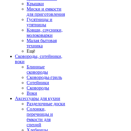
Крышки
Миски и емкости
для приготовления
Гусятницы и
утятницы
Ковши, соусники,
молоковарки
Малая бытовая
техника
Ещё
Сковороды, сотейники,
воки
Блинные
сковороды
Сковороды-гриль
Сотейники
Сковороды
Воки
Аксессуары для кухни
Разделочные доски
Солонки,
перечницы и
ёмкости для
специй
Хлебницы