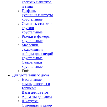
крепких напитков
и вина
Графины,
кувшины и штофы
хрустальные
Стаканы, стопки и
кружки
хрустальные
Рюмки и фужеры
хрустальные
Масленки,
сахарницы и
наборы для специй
хрустальные
Салфетники
хрустальные
Ещё
Для уюта вашего дома
Настольные
лампы, люстры и
торшеры
Вазы для цветов
Ароматы для дома
Шкатулки
Сувениры и декор