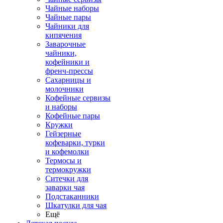
Чайные наборы
Чайные пары
Чайники для
кипячения
Заварочные
чайники,
кофейники и
френч-прессы
Сахарницы и
молочники
Кофейные сервизы
и наборы
Кофейные пары
Кружки
Гейзерные
кофеварки, турки
и кофемолки
Термосы и
термокружки
Ситечки для
заварки чая
Подстаканники
Шкатулки для чая
Ещё