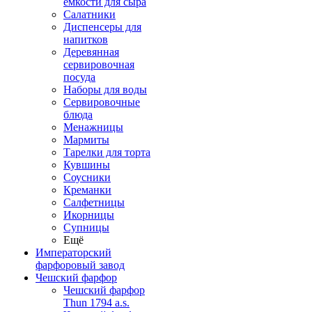
емкости для сыра
Салатники
Диспенсеры для
напитков
Деревянная
сервировочная
посуда
Наборы для воды
Сервировочные
блюда
Менажницы
Мармиты
Тарелки для торта
Кувшины
Соусники
Креманки
Салфетницы
Икорницы
Супницы
Ещё
Императорский
фарфоровый завод
Чешский фарфор
Чешский фарфор
Thun 1794 a.s.