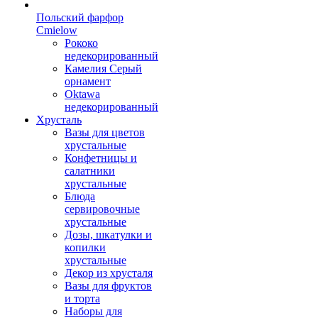
Польский фарфор
Сmielow
Рококо
недекорированный
Камелия Серый
орнамент
Oktawa
недекорированный
Хрусталь
Вазы для цветов
хрустальные
Конфетницы и
салатники
хрустальные
Блюда
сервировочные
хрустальные
Дозы, шкатулки и
копилки
хрустальные
Декор из хрусталя
Вазы для фруктов
и торта
Наборы для