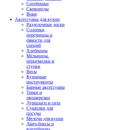
Сотейники
Сковороды
Воки
Аксессуары для кухни
Разделочные доски
Солонки,
перечницы и
ёмкости для
специй
Хлебницы
Мельницы.
перцемолки и
ступки
Весы
Кухонные
инструменты
Барные аксессуары
Терки и
овощерезки
Дуршлаги и сита
Сушилки для
посуды
Мелочи для кухни
Ланч-боксы и
контейнеры