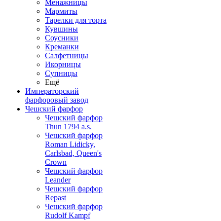
Менажницы
Мармиты
Тарелки для торта
Кувшины
Соусники
Креманки
Салфетницы
Икорницы
Супницы
Ещё
Императорский
фарфоровый завод
Чешский фарфор
Чешский фарфор
Thun 1794 a.s.
Чешский фарфор
Roman Lidicky,
Carlsbad, Queen's
Crown
Чешский фарфор
Leander
Чешский фарфор
Repast
Чешский фарфор
Rudolf Kampf