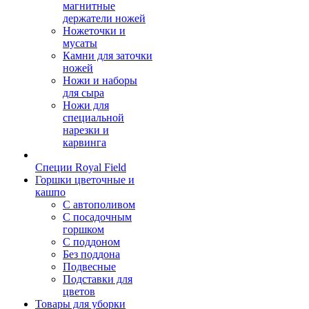
магнитные
держатели ножей
Ножеточки и
мусаты
Камни для заточки
ножей
Ножи и наборы
для сыра
Ножи для
специальной
нарезки и
карвинга
Специи Royal Field
Горшки цветочные и
кашпо
С автополивом
С посадочным
горшком
С поддоном
Без поддона
Подвесные
Подставки для
цветов
Товары для уборки