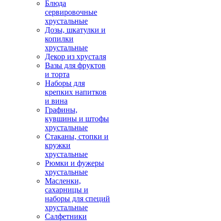
Блюда
сервировочные
хрустальные
Дозы, шкатулки и
копилки
хрустальные
Декор из хрусталя
Вазы для фруктов
и торта
Наборы для
крепких напитков
и вина
Графины,
кувшины и штофы
хрустальные
Стаканы, стопки и
кружки
хрустальные
Рюмки и фужеры
хрустальные
Масленки,
сахарницы и
наборы для специй
хрустальные
Салфетники