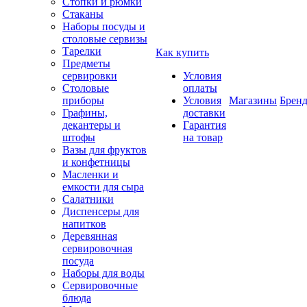
Стопки и рюмки
Стаканы
Наборы посуды и
столовые сервизы
Тарелки
Как купить
Предметы
сервировки
Условия
Столовые
оплаты
приборы
Условия
Магазины
Брен
Графины,
доставки
декантеры и
Гарантия
штофы
на товар
Вазы для фруктов
и конфетницы
Масленки и
емкости для сыра
Салатники
Диспенсеры для
напитков
Деревянная
сервировочная
посуда
Наборы для воды
Сервировочные
блюда