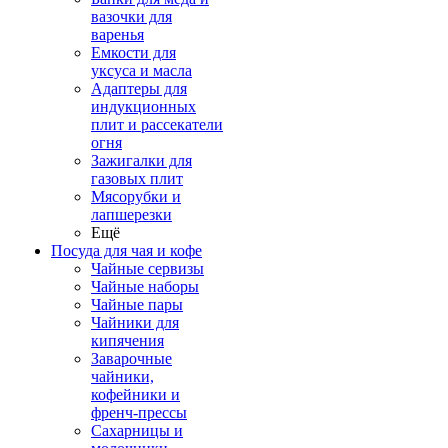
вазочки для
варенья
Емкости для
уксуса и масла
Адаптеры для
индукционных
плит и рассекатели
огня
Зажигалки для
газовых плит
Мясорубки и
лапшерезки
Ещё
Посуда для чая и кофе
Чайные сервизы
Чайные наборы
Чайные пары
Чайники для
кипячения
Заварочные
чайники,
кофейники и
френч-прессы
Сахарницы и