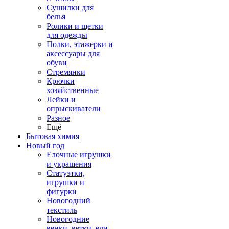
Сушилки для
белья
Ролики и щетки
для одежды
Полки, этажерки и
аксессуары для
обуви
Стремянки
Крючки
хозяйственные
Лейки и
опрыскиватели
Разное
Ещё
Бытовая химия
Новый год
Елочные игрушки
и украшения
Статуэтки,
игрушки и
фигурки
Новогодний
текстиль
Новогодние
венки, ветки, ели