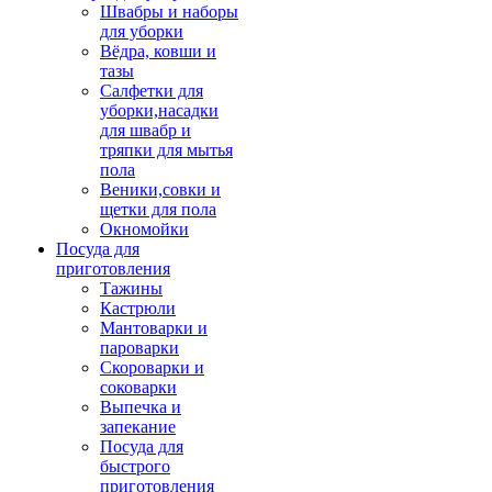
Швабры и наборы
для уборки
Вёдра, ковши и
тазы
Салфетки для
уборки,насадки
для швабр и
тряпки для мытья
пола
Веники,совки и
щетки для пола
Окномойки
Посуда для
приготовления
Тажины
Кастрюли
Мантоварки и
пароварки
Скороварки и
соковарки
Выпечка и
запекание
Посуда для
быстрого
приготовления