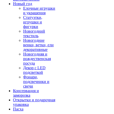
Новый год
Елочные игрушки
и украшения
Статуэтки,
игрушки и
фигурки
Новогодний
текстиль
Новогодние
венки, ветки, ели
декоративные
Новогодняя и
рождественская
посуда
Декор с LED
подсветкой
Фонари,
подсвечники и
свечи
Консервация и
заморозка
Открытки и подарочная
упаковка
Пасха