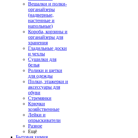
Вешалки и полки-
органайзеры
(надверные,
настенные и
напольные)
Короба, корзины и
органайзеры для
хранения
Гладильные доски
и чехлы
Сушилки для
белья
Ролики и щетки
для одежды
Полки, этажерки и
аксессуары для
обуви
Стремянки
Крючки
хозяйственные
Лейки и
опрыскиватели
Разное
Ещё
Бытовая химия