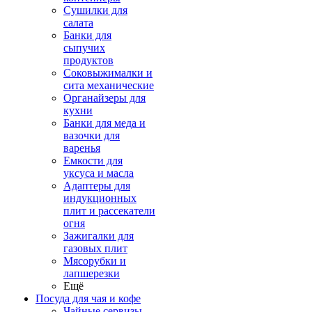
Сушилки для
салата
Банки для
сыпучих
продуктов
Соковыжималки и
сита механические
Органайзеры для
кухни
Банки для меда и
вазочки для
варенья
Емкости для
уксуса и масла
Адаптеры для
индукционных
плит и рассекатели
огня
Зажигалки для
газовых плит
Мясорубки и
лапшерезки
Ещё
Посуда для чая и кофе
Чайные сервизы