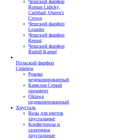
Чешский фарфор
Roman Lidicky,
Carlsbad, Queen's
Crown
Чешский фарфор
Leander
Чешский фарфор
Repast
Чешский фарфор
Rudolf Kampf
Польский фарфор
Сmielow
Рококо
недекорированный
Камелия Серый
орнамент
Oktawa
недекорированный
Хрусталь
Вазы для цветов
хрустальные
Конфетницы и
салатники
хрустальные