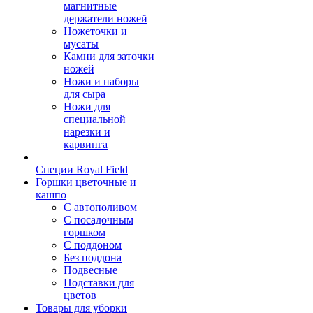
магнитные
держатели ножей
Ножеточки и
мусаты
Камни для заточки
ножей
Ножи и наборы
для сыра
Ножи для
специальной
нарезки и
карвинга
Специи Royal Field
Горшки цветочные и
кашпо
С автополивом
С посадочным
горшком
С поддоном
Без поддона
Подвесные
Подставки для
цветов
Товары для уборки