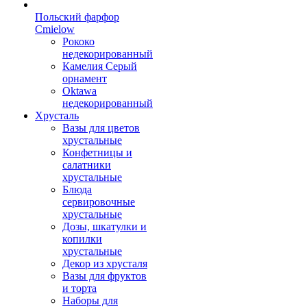
Польский фарфор
Сmielow
Рококо
недекорированный
Камелия Серый
орнамент
Oktawa
недекорированный
Хрусталь
Вазы для цветов
хрустальные
Конфетницы и
салатники
хрустальные
Блюда
сервировочные
хрустальные
Дозы, шкатулки и
копилки
хрустальные
Декор из хрусталя
Вазы для фруктов
и торта
Наборы для