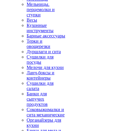
Мельницы.
перцемолки и
ступки
Весы
Кухонные
инструменты
Барные аксессуары
Терки и
овощерезки
Дуршлаги и сита
Сушилки для
посуды
Мелочи для кухни
Ланч-боксы и
контейнеры
Сушилки для
салата
Банки для
сыпучих
продуктов
Соковыжималки и
сита механические
Органайзеры для
кухни
Банки для меда и