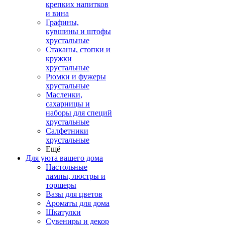
крепких напитков
и вина
Графины,
кувшины и штофы
хрустальные
Стаканы, стопки и
кружки
хрустальные
Рюмки и фужеры
хрустальные
Масленки,
сахарницы и
наборы для специй
хрустальные
Салфетники
хрустальные
Ещё
Для уюта вашего дома
Настольные
лампы, люстры и
торшеры
Вазы для цветов
Ароматы для дома
Шкатулки
Сувениры и декор