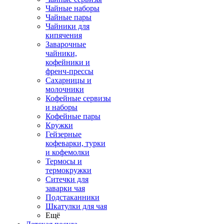
Чайные наборы
Чайные пары
Чайники для
кипячения
Заварочные
чайники,
кофейники и
френч-прессы
Сахарницы и
молочники
Кофейные сервизы
и наборы
Кофейные пары
Кружки
Гейзерные
кофеварки, турки
и кофемолки
Термосы и
термокружки
Ситечки для
заварки чая
Подстаканники
Шкатулки для чая
Ещё