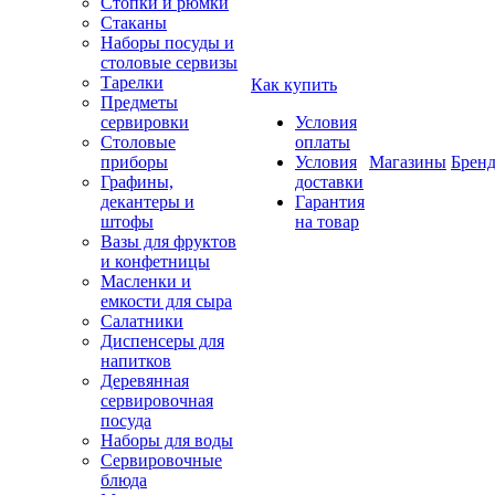
Стопки и рюмки
Стаканы
Наборы посуды и
столовые сервизы
Тарелки
Как купить
Предметы
сервировки
Условия
Столовые
оплаты
приборы
Условия
Магазины
Брен
Графины,
доставки
декантеры и
Гарантия
штофы
на товар
Вазы для фруктов
и конфетницы
Масленки и
емкости для сыра
Салатники
Диспенсеры для
напитков
Деревянная
сервировочная
посуда
Наборы для воды
Сервировочные
блюда