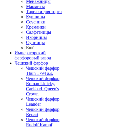
Менажницы
Мармиты
Тарелки для торта
Кувшины
Соусники
Креманки
Салфетницы
Икорницы
Супницы
Ещё
Императорский
фарфоровый завод
Чешский фарфор
Чешский фарфор
Thun 1794 a.s.
Чешский фарфор
Roman Lidicky,
Carlsbad, Queen's
Crown
Чешский фарфор
Leander
Чешский фарфор
Repast
Чешский фарфор
Rudolf Kampf