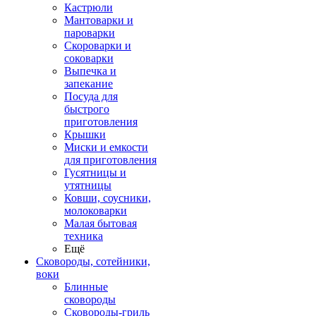
Кастрюли
Мантоварки и
пароварки
Скороварки и
соковарки
Выпечка и
запекание
Посуда для
быстрого
приготовления
Крышки
Миски и емкости
для приготовления
Гусятницы и
утятницы
Ковши, соусники,
молоковарки
Малая бытовая
техника
Ещё
Сковороды, сотейники,
воки
Блинные
сковороды
Сковороды-гриль