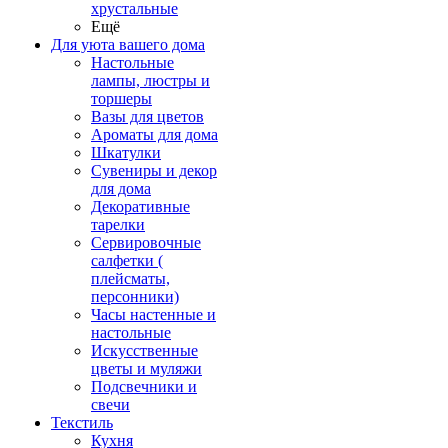
хрустальные
Ещё
Для уюта вашего дома
Настольные
лампы, люстры и
торшеры
Вазы для цветов
Ароматы для дома
Шкатулки
Сувениры и декор
для дома
Декоративные
тарелки
Сервировочные
салфетки (
плейсматы,
персонники)
Часы настенные и
настольные
Искусственные
цветы и муляжи
Подсвечники и
свечи
Текстиль
Кухня