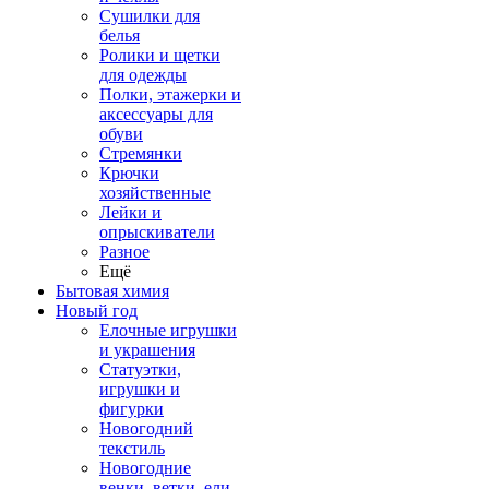
Сушилки для
белья
Ролики и щетки
для одежды
Полки, этажерки и
аксессуары для
обуви
Стремянки
Крючки
хозяйственные
Лейки и
опрыскиватели
Разное
Ещё
Бытовая химия
Новый год
Елочные игрушки
и украшения
Статуэтки,
игрушки и
фигурки
Новогодний
текстиль
Новогодние
венки, ветки, ели