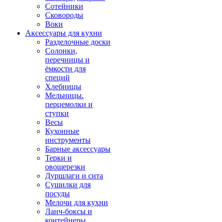
Сотейники
Сковороды
Воки
Аксессуары для кухни
Разделочные доски
Солонки,
перечницы и
ёмкости для
специй
Хлебницы
Мельницы.
перцемолки и
ступки
Весы
Кухонные
инструменты
Барные аксессуары
Терки и
овощерезки
Дуршлаги и сита
Сушилки для
посуды
Мелочи для кухни
Ланч-боксы и
контейнеры