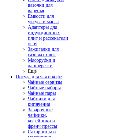
вазочки для
варенья
Емкости для
уксуса и масла
Адаптеры для
индукционных
плит и рассекатели
огня
Зажигалки для
газовых плит
Мясорубки и
лапшерезки
Ещё
Посуда для чая и кофе
Чайные сервизы
Чайные наборы
Чайные пары
Чайники для
кипячения
Заварочные
чайники,
кофейники и
френч-прессы
Сахарницы и