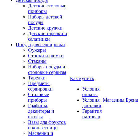
Детская посуда
Детские столовые
приборы
Наборы детской
посуды
Детские кружки
Детские тарелки и
салатники
Посуда для сервировки
Фужеры
Стопки и рюмки
Стаканы
Наборы посуды и
столовые сервизы
Тарелки
Как купить
Предметы
сервировки
Условия
Столовые
оплаты
приборы
Условия
Магазины
Брен
Графины,
доставки
декантеры и
Гарантия
штофы
на товар
Вазы для фруктов
и конфетницы
Масленки и