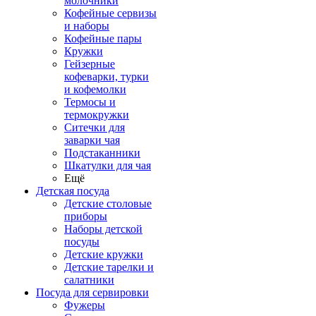
молочники
Кофейные сервизы
и наборы
Кофейные пары
Кружки
Гейзерные
кофеварки, турки
и кофемолки
Термосы и
термокружки
Ситечки для
заварки чая
Подстаканники
Шкатулки для чая
Ещё
Детская посуда
Детские столовые
приборы
Наборы детской
посуды
Детские кружки
Детские тарелки и
салатники
Посуда для сервировки
Фужеры