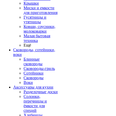
Крышки
Миски и емкости
для приготовления
Гусятницы и
утятницы
Ковши, соусники,
молоковарки
Малая бытовая
техника
Ещё
Сковороды, сотейники,
воки
Блинные
сковороды
Сковороды-гриль
Сотейники
Сковороды
Воки
Аксессуары для кухни
Разделочные доски
Солонки,
перечницы и
ёмкости для
специй
Хлебницы