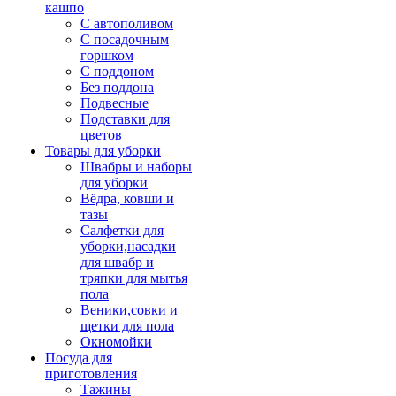
кашпо
С автополивом
С посадочным
горшком
С поддоном
Без поддона
Подвесные
Подставки для
цветов
Товары для уборки
Швабры и наборы
для уборки
Вёдра, ковши и
тазы
Салфетки для
уборки,насадки
для швабр и
тряпки для мытья
пола
Веники,совки и
щетки для пола
Окномойки
Посуда для
приготовления
Тажины