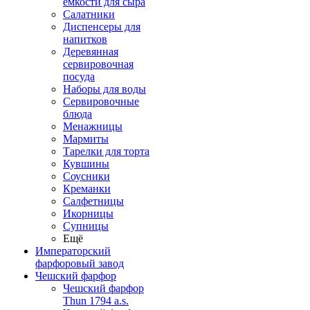
емкости для сыра
Салатники
Диспенсеры для
напитков
Деревянная
сервировочная
посуда
Наборы для воды
Сервировочные
блюда
Менажницы
Мармиты
Тарелки для торта
Кувшины
Соусники
Креманки
Салфетницы
Икорницы
Супницы
Ещё
Императорский
фарфоровый завод
Чешский фарфор
Чешский фарфор
Thun 1794 a.s.