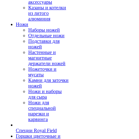
аксессуары
Казаны и котелки
из литого
алюминия
Ножи
Наборы ножей
Отдельные ножи
Подставки для
ножей
Настенные и
магнитные
держатели ножей
Ножеточки и
мусаты
Камни для заточки
ножей
Ножи и наборы
для сыра
Ножи для
специальной
нарезки и
карвинга
Специи Royal Field
Горшки цветочные и