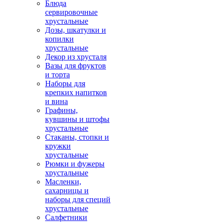
Блюда
сервировочные
хрустальные
Дозы, шкатулки и
копилки
хрустальные
Декор из хрусталя
Вазы для фруктов
и торта
Наборы для
крепких напитков
и вина
Графины,
кувшины и штофы
хрустальные
Стаканы, стопки и
кружки
хрустальные
Рюмки и фужеры
хрустальные
Масленки,
сахарницы и
наборы для специй
хрустальные
Салфетники