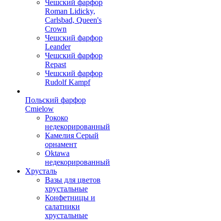
Чешский фарфор
Roman Lidicky,
Carlsbad, Queen's
Crown
Чешский фарфор
Leander
Чешский фарфор
Repast
Чешский фарфор
Rudolf Kampf
Польский фарфор
Сmielow
Рококо
недекорированный
Камелия Серый
орнамент
Oktawa
недекорированный
Хрусталь
Вазы для цветов
хрустальные
Конфетницы и
салатники
хрустальные