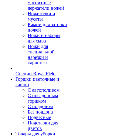
магнитные
держатели ножей
Ножеточки и
мусаты
Камни для заточки
ножей
Ножи и наборы
для сыра
Ножи для
специальной
нарезки и
карвинга
Специи Royal Field
Горшки цветочные и
кашпо
С автополивом
С посадочным
горшком
С поддоном
Без поддона
Подвесные
Подставки для
цветов
Товары для уборки