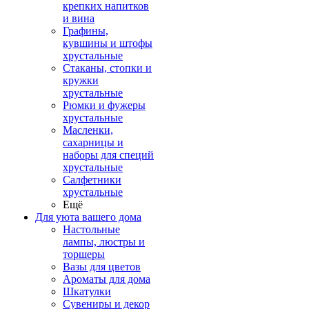
крепких напитков
и вина
Графины,
кувшины и штофы
хрустальные
Стаканы, стопки и
кружки
хрустальные
Рюмки и фужеры
хрустальные
Масленки,
сахарницы и
наборы для специй
хрустальные
Салфетники
хрустальные
Ещё
Для уюта вашего дома
Настольные
лампы, люстры и
торшеры
Вазы для цветов
Ароматы для дома
Шкатулки
Сувениры и декор