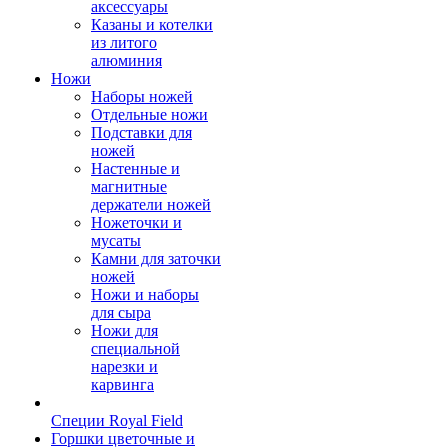
аксессуары
Казаны и котелки
из литого
алюминия
Ножи
Наборы ножей
Отдельные ножи
Подставки для
ножей
Настенные и
магнитные
держатели ножей
Ножеточки и
мусаты
Камни для заточки
ножей
Ножи и наборы
для сыра
Ножи для
специальной
нарезки и
карвинга
Специи Royal Field
Горшки цветочные и