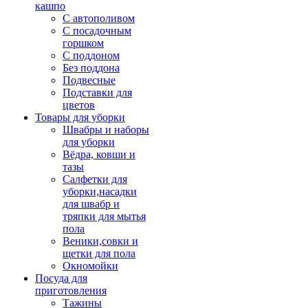
кашпо
С автополивом
С посадочным
горшком
С поддоном
Без поддона
Подвесные
Подставки для
цветов
Товары для уборки
Швабры и наборы
для уборки
Вёдра, ковши и
тазы
Салфетки для
уборки,насадки
для швабр и
тряпки для мытья
пола
Веники,совки и
щетки для пола
Окномойки
Посуда для
приготовления
Тажины