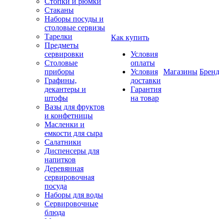
Стопки и рюмки
Стаканы
Наборы посуды и
столовые сервизы
Тарелки
Как купить
Предметы
сервировки
Условия
Столовые
оплаты
приборы
Условия
Магазины
Брен
Графины,
доставки
декантеры и
Гарантия
штофы
на товар
Вазы для фруктов
и конфетницы
Масленки и
емкости для сыра
Салатники
Диспенсеры для
напитков
Деревянная
сервировочная
посуда
Наборы для воды
Сервировочные
блюда