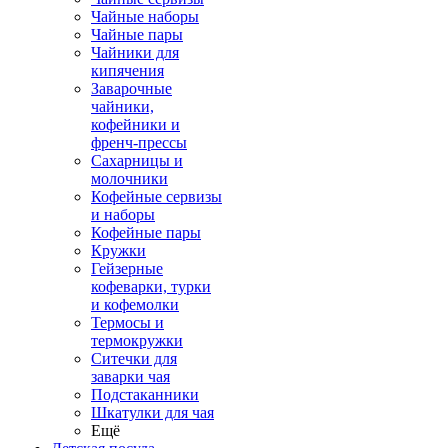
Чайные наборы
Чайные пары
Чайники для
кипячения
Заварочные
чайники,
кофейники и
френч-прессы
Сахарницы и
молочники
Кофейные сервизы
и наборы
Кофейные пары
Кружки
Гейзерные
кофеварки, турки
и кофемолки
Термосы и
термокружки
Ситечки для
заварки чая
Подстаканники
Шкатулки для чая
Ещё