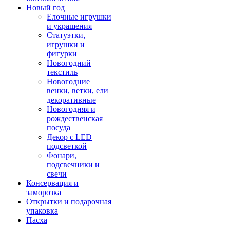
Новый год
Елочные игрушки
и украшения
Статуэтки,
игрушки и
фигурки
Новогодний
текстиль
Новогодние
венки, ветки, ели
декоративные
Новогодняя и
рождественская
посуда
Декор с LED
подсветкой
Фонари,
подсвечники и
свечи
Консервация и
заморозка
Открытки и подарочная
упаковка
Пасха