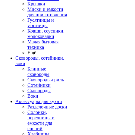
Крышки
Миски и емкости
для приготовления
Гусятницы и
утятницы
Ковши, соусники,
молоковарки
Малая бытовая
техника
Ещё
Сковороды, сотейники,
воки
Блинные
сковороды
Сковороды-гриль
Сотейники
Сковороды
Воки
Аксессуары для кухни
Разделочные доски
Солонки,
перечницы и
ёмкости для
специй
Хлебницы