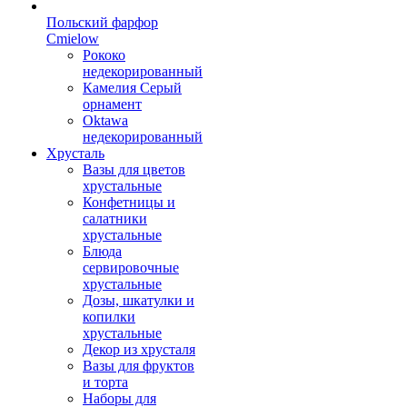
Польский фарфор
Сmielow
Рококо
недекорированный
Камелия Серый
орнамент
Oktawa
недекорированный
Хрусталь
Вазы для цветов
хрустальные
Конфетницы и
салатники
хрустальные
Блюда
сервировочные
хрустальные
Дозы, шкатулки и
копилки
хрустальные
Декор из хрусталя
Вазы для фруктов
и торта
Наборы для