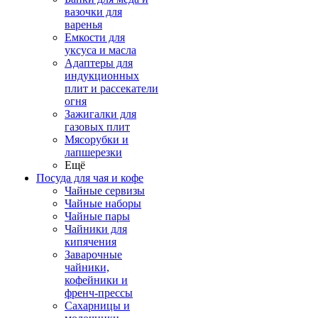
вазочки для
варенья
Емкости для
уксуса и масла
Адаптеры для
индукционных
плит и рассекатели
огня
Зажигалки для
газовых плит
Мясорубки и
лапшерезки
Ещё
Посуда для чая и кофе
Чайные сервизы
Чайные наборы
Чайные пары
Чайники для
кипячения
Заварочные
чайники,
кофейники и
френч-прессы
Сахарницы и