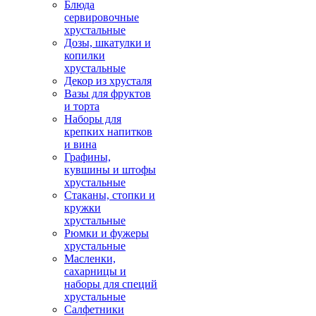
Блюда
сервировочные
хрустальные
Дозы, шкатулки и
копилки
хрустальные
Декор из хрусталя
Вазы для фруктов
и торта
Наборы для
крепких напитков
и вина
Графины,
кувшины и штофы
хрустальные
Стаканы, стопки и
кружки
хрустальные
Рюмки и фужеры
хрустальные
Масленки,
сахарницы и
наборы для специй
хрустальные
Салфетники