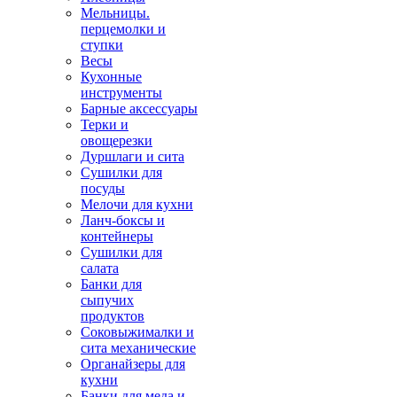
Мельницы.
перцемолки и
ступки
Весы
Кухонные
инструменты
Барные аксессуары
Терки и
овощерезки
Дуршлаги и сита
Сушилки для
посуды
Мелочи для кухни
Ланч-боксы и
контейнеры
Сушилки для
салата
Банки для
сыпучих
продуктов
Соковыжималки и
сита механические
Органайзеры для
кухни
Банки для меда и