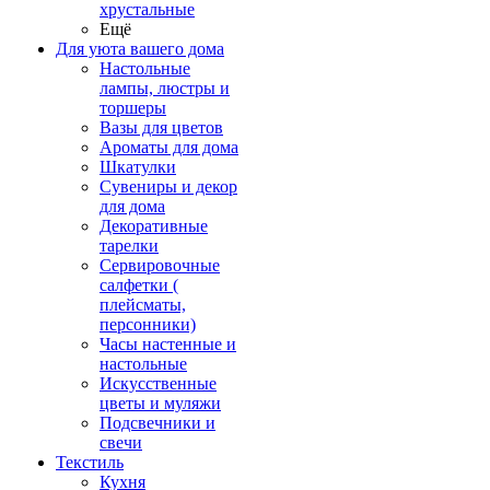
хрустальные
Ещё
Для уюта вашего дома
Настольные
лампы, люстры и
торшеры
Вазы для цветов
Ароматы для дома
Шкатулки
Сувениры и декор
для дома
Декоративные
тарелки
Сервировочные
салфетки (
плейсматы,
персонники)
Часы настенные и
настольные
Искусственные
цветы и муляжи
Подсвечники и
свечи
Текстиль
Кухня