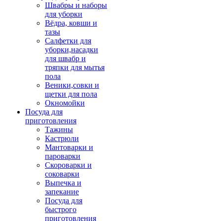
Швабры и наборы
для уборки
Вёдра, ковши и
тазы
Салфетки для
уборки,насадки
для швабр и
тряпки для мытья
пола
Веники,совки и
щетки для пола
Окномойки
Посуда для
приготовления
Тажины
Кастрюли
Мантоварки и
пароварки
Скороварки и
соковарки
Выпечка и
запекание
Посуда для
быстрого
приготовления