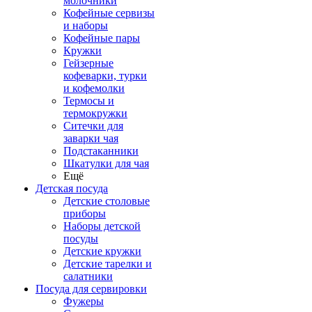
молочники
Кофейные сервизы
и наборы
Кофейные пары
Кружки
Гейзерные
кофеварки, турки
и кофемолки
Термосы и
термокружки
Ситечки для
заварки чая
Подстаканники
Шкатулки для чая
Ещё
Детская посуда
Детские столовые
приборы
Наборы детской
посуды
Детские кружки
Детские тарелки и
салатники
Посуда для сервировки
Фужеры