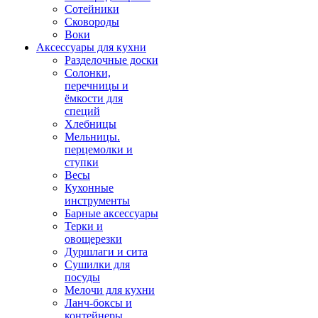
Сотейники
Сковороды
Воки
Аксессуары для кухни
Разделочные доски
Солонки,
перечницы и
ёмкости для
специй
Хлебницы
Мельницы.
перцемолки и
ступки
Весы
Кухонные
инструменты
Барные аксессуары
Терки и
овощерезки
Дуршлаги и сита
Сушилки для
посуды
Мелочи для кухни
Ланч-боксы и
контейнеры