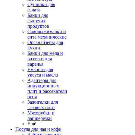
Сушилки для
салата
Банки для
сыпучих
продуктов
Соковыжималки и
сита механические
Органайзеры для
кухни
Банки для меда и
вазочки для
варенья
Емкости для
уксуса и масла
Адаптеры для
индукционных
плит и рассекатели
огня
Зажигалки для
газовых плит
Мясорубки и
лапшерезки
Ещё
Посуда для чая и кофе
Чайные сервизы