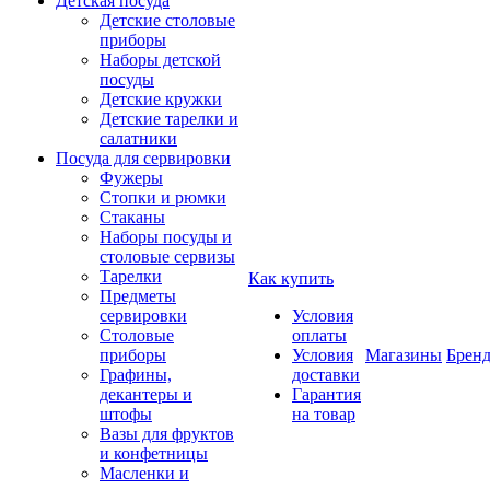
Детская посуда
Детские столовые
приборы
Наборы детской
посуды
Детские кружки
Детские тарелки и
салатники
Посуда для сервировки
Фужеры
Стопки и рюмки
Стаканы
Наборы посуды и
столовые сервизы
Тарелки
Как купить
Предметы
сервировки
Условия
Столовые
оплаты
приборы
Условия
Магазины
Брен
Графины,
доставки
декантеры и
Гарантия
штофы
на товар
Вазы для фруктов
и конфетницы
Масленки и