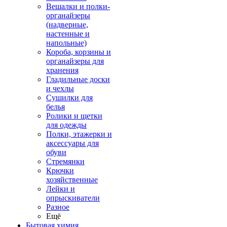
Вешалки и полки-
органайзеры
(надверные,
настенные и
напольные)
Короба, корзины и
органайзеры для
хранения
Гладильные доски
и чехлы
Сушилки для
белья
Ролики и щетки
для одежды
Полки, этажерки и
аксессуары для
обуви
Стремянки
Крючки
хозяйственные
Лейки и
опрыскиватели
Разное
Ещё
Бытовая химия