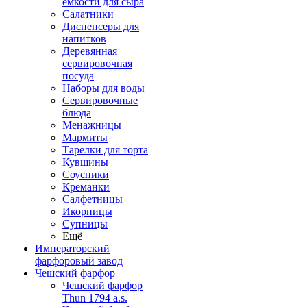
емкости для сыра
Салатники
Диспенсеры для
напитков
Деревянная
сервировочная
посуда
Наборы для воды
Сервировочные
блюда
Менажницы
Мармиты
Тарелки для торта
Кувшины
Соусники
Креманки
Салфетницы
Икорницы
Супницы
Ещё
Императорский
фарфоровый завод
Чешский фарфор
Чешский фарфор
Thun 1794 a.s.