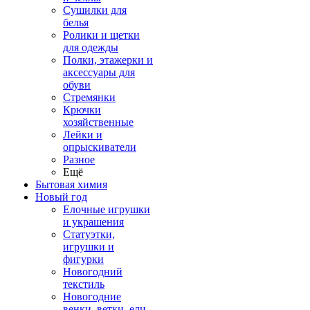
Сушилки для
белья
Ролики и щетки
для одежды
Полки, этажерки и
аксессуары для
обуви
Стремянки
Крючки
хозяйственные
Лейки и
опрыскиватели
Разное
Ещё
Бытовая химия
Новый год
Елочные игрушки
и украшения
Статуэтки,
игрушки и
фигурки
Новогодний
текстиль
Новогодние
венки, ветки, ели