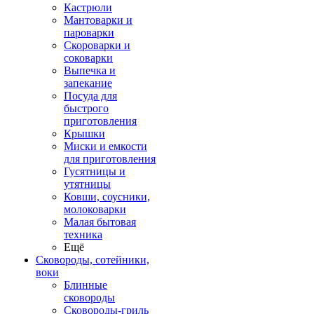
Кастрюли
Мантоварки и
пароварки
Скороварки и
соковарки
Выпечка и
запекание
Посуда для
быстрого
приготовления
Крышки
Миски и емкости
для приготовления
Гусятницы и
утятницы
Ковши, соусники,
молоковарки
Малая бытовая
техника
Ещё
Сковороды, сотейники,
воки
Блинные
сковороды
Сковороды-гриль