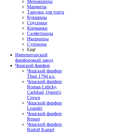
Менажницы
Мармиты
Тарелки для торта
Кувшины
Соусники
Креманки
Салфетницы
Икорницы
Супницы
Ещё
Императорский
фарфоровый завод
Чешский фарфор
Чешский фарфор
Thun 1794 a.s.
Чешский фарфор
Roman Lidicky,
Carlsbad, Queen's
Crown
Чешский фарфор
Leander
Чешский фарфор
Repast
Чешский фарфор
Rudolf Kampf