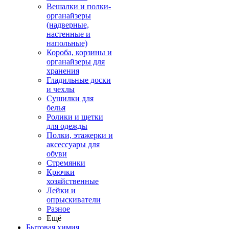
Вешалки и полки-
органайзеры
(надверные,
настенные и
напольные)
Короба, корзины и
органайзеры для
хранения
Гладильные доски
и чехлы
Сушилки для
белья
Ролики и щетки
для одежды
Полки, этажерки и
аксессуары для
обуви
Стремянки
Крючки
хозяйственные
Лейки и
опрыскиватели
Разное
Ещё
Бытовая химия