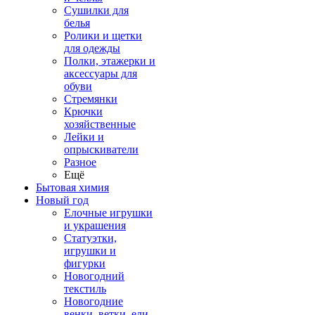
Сушилки для
белья
Ролики и щетки
для одежды
Полки, этажерки и
аксессуары для
обуви
Стремянки
Крючки
хозяйственные
Лейки и
опрыскиватели
Разное
Ещё
Бытовая химия
Новый год
Елочные игрушки
и украшения
Статуэтки,
игрушки и
фигурки
Новогодний
текстиль
Новогодние
венки, ветки, ели