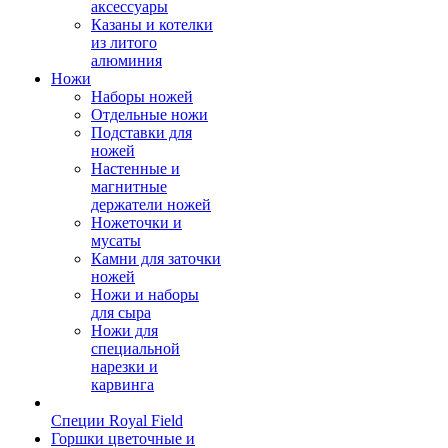
аксессуары
Казаны и котелки
из литого
алюминия
Ножи
Наборы ножей
Отдельные ножи
Подставки для
ножей
Настенные и
магнитные
держатели ножей
Ножеточки и
мусаты
Камни для заточки
ножей
Ножи и наборы
для сыра
Ножи для
специальной
нарезки и
карвинга
Специи Royal Field
Горшки цветочные и