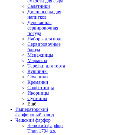
емкости для сыра
Салатники
Диспенсеры для
напитков
Деревянная
сервировочная
посуда
Наборы для воды
Сервировочные
блюда
Менажницы
Мармиты
Тарелки для торта
Кувшины
Соусники
Креманки
Салфетницы
Икорницы
Супницы
Ещё
Императорский
фарфоровый завод
Чешский фарфор
Чешский фарфор
Thun 1794 a.s.