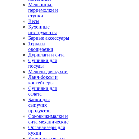
Мельницы.
перцемолки и
ступки
Весы
Кухонные
инструменты
Барные аксессуары
Терки и
овощерезки
Дуршлаги и сита
Сушилки для
посуды
Мелочи для кухни
Ланч-боксы и
контейнеры
Сушилки для
салата
Банки для
сыпучих
продуктов
Соковыжималки и
сита механические
Органайзеры для
кухни
Банки для меда и