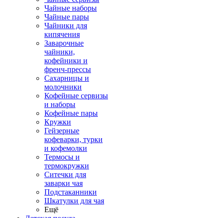
Чайные наборы
Чайные пары
Чайники для
кипячения
Заварочные
чайники,
кофейники и
френч-прессы
Сахарницы и
молочники
Кофейные сервизы
и наборы
Кофейные пары
Кружки
Гейзерные
кофеварки, турки
и кофемолки
Термосы и
термокружки
Ситечки для
заварки чая
Подстаканники
Шкатулки для чая
Ещё