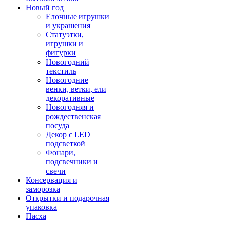
Новый год
Елочные игрушки
и украшения
Статуэтки,
игрушки и
фигурки
Новогодний
текстиль
Новогодние
венки, ветки, ели
декоративные
Новогодняя и
рождественская
посуда
Декор с LED
подсветкой
Фонари,
подсвечники и
свечи
Консервация и
заморозка
Открытки и подарочная
упаковка
Пасха