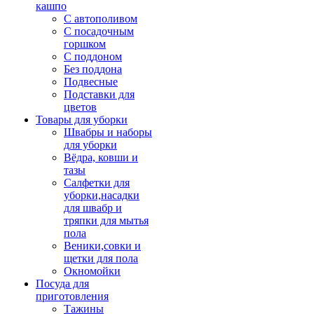
кашпо
С автополивом
С посадочным
горшком
С поддоном
Без поддона
Подвесные
Подставки для
цветов
Товары для уборки
Швабры и наборы
для уборки
Вёдра, ковши и
тазы
Салфетки для
уборки,насадки
для швабр и
тряпки для мытья
пола
Веники,совки и
щетки для пола
Окномойки
Посуда для
приготовления
Тажины