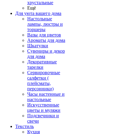
хрустальные
Ещё
Для уюта вашего дома
Настольные
лампы, люстры и
торшеры
Вазы для цветов
Ароматы для дома
Шкатулки
Сувениры и декор
для дома
Декоративные
тарелки
Сервировочные
салфетки (
плейсматы,
персонники)
Часы настенные и
настольные
Искусственные
цветы и муляжи
Подсвечники и
свечи
Текстиль
Кухня