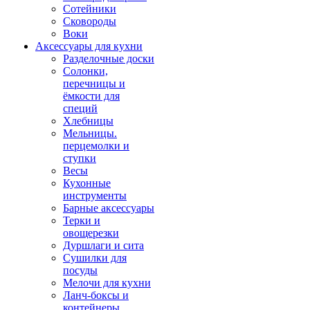
Сотейники
Сковороды
Воки
Аксессуары для кухни
Разделочные доски
Солонки,
перечницы и
ёмкости для
специй
Хлебницы
Мельницы.
перцемолки и
ступки
Весы
Кухонные
инструменты
Барные аксессуары
Терки и
овощерезки
Дуршлаги и сита
Сушилки для
посуды
Мелочи для кухни
Ланч-боксы и
контейнеры