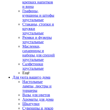
крепких напитков
и вина
Графины,
кувшины и штофы
хрустальные
Стаканы, стопки и
кружки
хрустальные
Рюмки и фужеры
хрустальные
Масленки,
сахарницы и
наборы для специй
хрустальные
Салфетники
хрустальные
Ещё
Для уюта вашего дома
Настольные
лампы, люстры и
торшеры
Вазы для цветов
Ароматы для дома
Шкатулки
Сувениры и декор