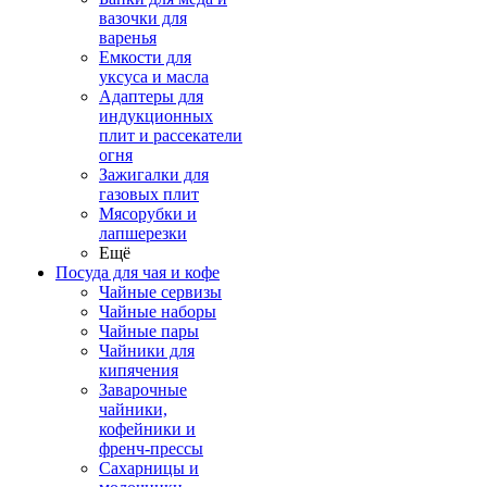
вазочки для
варенья
Емкости для
уксуса и масла
Адаптеры для
индукционных
плит и рассекатели
огня
Зажигалки для
газовых плит
Мясорубки и
лапшерезки
Ещё
Посуда для чая и кофе
Чайные сервизы
Чайные наборы
Чайные пары
Чайники для
кипячения
Заварочные
чайники,
кофейники и
френч-прессы
Сахарницы и