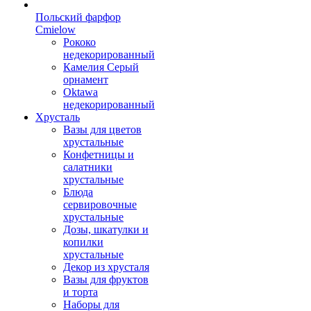
Польский фарфор
Сmielow
Рококо
недекорированный
Камелия Серый
орнамент
Oktawa
недекорированный
Хрусталь
Вазы для цветов
хрустальные
Конфетницы и
салатники
хрустальные
Блюда
сервировочные
хрустальные
Дозы, шкатулки и
копилки
хрустальные
Декор из хрусталя
Вазы для фруктов
и торта
Наборы для