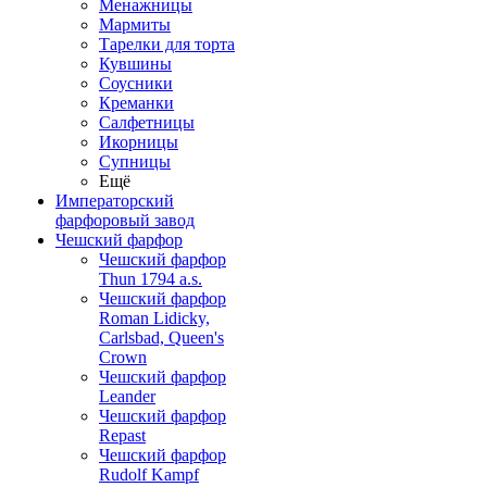
Менажницы
Мармиты
Тарелки для торта
Кувшины
Соусники
Креманки
Салфетницы
Икорницы
Супницы
Ещё
Императорский
фарфоровый завод
Чешский фарфор
Чешский фарфор
Thun 1794 a.s.
Чешский фарфор
Roman Lidicky,
Carlsbad, Queen's
Crown
Чешский фарфор
Leander
Чешский фарфор
Repast
Чешский фарфор
Rudolf Kampf