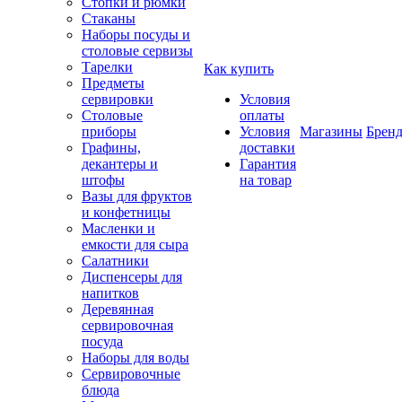
Стопки и рюмки
Стаканы
Наборы посуды и
столовые сервизы
Тарелки
Как купить
Предметы
сервировки
Условия
Столовые
оплаты
приборы
Условия
Магазины
Брен
Графины,
доставки
декантеры и
Гарантия
штофы
на товар
Вазы для фруктов
и конфетницы
Масленки и
емкости для сыра
Салатники
Диспенсеры для
напитков
Деревянная
сервировочная
посуда
Наборы для воды
Сервировочные
блюда