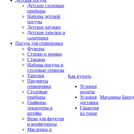
Детская посуда
Детские столовые
приборы
Наборы детской
посуды
Детские кружки
Детские тарелки и
салатники
Посуда для сервировки
Фужеры
Стопки и рюмки
Стаканы
Наборы посуды и
столовые сервизы
Тарелки
Как купить
Предметы
сервировки
Условия
Столовые
оплаты
приборы
Условия
Магазины
Брен
Графины,
доставки
декантеры и
Гарантия
штофы
на товар
Вазы для фруктов
и конфетницы
Масленки и