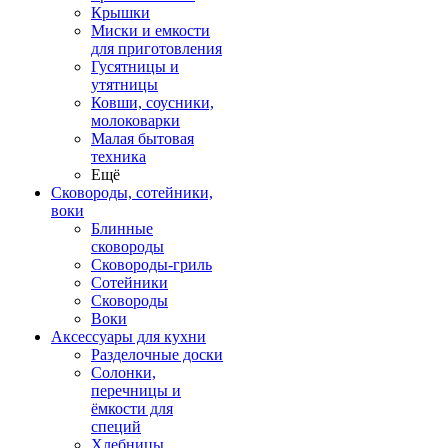
Крышки
Миски и емкости
для приготовления
Гусятницы и
утятницы
Ковши, соусники,
молоковарки
Малая бытовая
техника
Ещё
Сковороды, сотейники,
воки
Блинные
сковороды
Сковороды-гриль
Сотейники
Сковороды
Воки
Аксессуары для кухни
Разделочные доски
Солонки,
перечницы и
ёмкости для
специй
Хлебницы