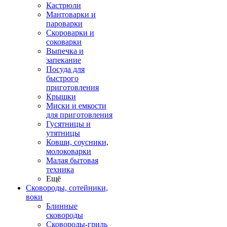
Кастрюли
Мантоварки и
пароварки
Скороварки и
соковарки
Выпечка и
запекание
Посуда для
быстрого
приготовления
Крышки
Миски и емкости
для приготовления
Гусятницы и
утятницы
Ковши, соусники,
молоковарки
Малая бытовая
техника
Ещё
Сковороды, сотейники,
воки
Блинные
сковороды
Сковороды-гриль