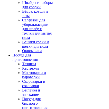
Швабры и наборы
для уборки
Вёдра, ковши и
тазы
Салфетки для
уборки,насадки
для швабр и
тряпки для мытья
пола
Веники,совки и
щетки для пола
Окномойки
Посуда для
приготовления
Тажины
Кастрюли
Мантоварки и
пароварки
Скороварки и
соковарки
Выпечка и
запекание
Посуда для
быстрого
приготовления