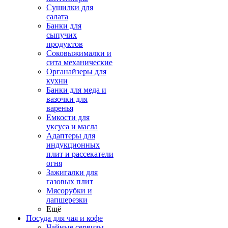
Сушилки для
салата
Банки для
сыпучих
продуктов
Соковыжималки и
сита механические
Органайзеры для
кухни
Банки для меда и
вазочки для
варенья
Емкости для
уксуса и масла
Адаптеры для
индукционных
плит и рассекатели
огня
Зажигалки для
газовых плит
Мясорубки и
лапшерезки
Ещё
Посуда для чая и кофе
Чайные сервизы