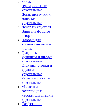
Блюда
сервировочные
хрустальные
Дозы, шкатулки и
копилки
хрустальные
Декор из хрусталя
Вазы для фруктов
и торта
Наборы для
крепких напитков
и вина
Графины,
кувшины и штофы
хрустальные
Стаканы, стопки и
кружки
хрустальные
Рюмки и фужеры
хрустальные
Масленки,
сахарницы и
наборы для специй
хрустальные
Салфетники