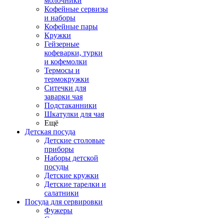
молочники
Кофейные сервизы
и наборы
Кофейные пары
Кружки
Гейзерные
кофеварки, турки
и кофемолки
Термосы и
термокружки
Ситечки для
заварки чая
Подстаканники
Шкатулки для чая
Ещё
Детская посуда
Детские столовые
приборы
Наборы детской
посуды
Детские кружки
Детские тарелки и
салатники
Посуда для сервировки
Фужеры