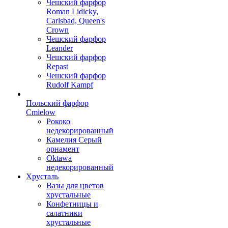
Чешский фарфор
Roman Lidicky,
Carlsbad, Queen's
Crown
Чешский фарфор
Leander
Чешский фарфор
Repast
Чешский фарфор
Rudolf Kampf
Польский фарфор
Сmielow
Рококо
недекорированный
Камелия Серый
орнамент
Oktawa
недекорированный
Хрусталь
Вазы для цветов
хрустальные
Конфетницы и
салатники
хрустальные