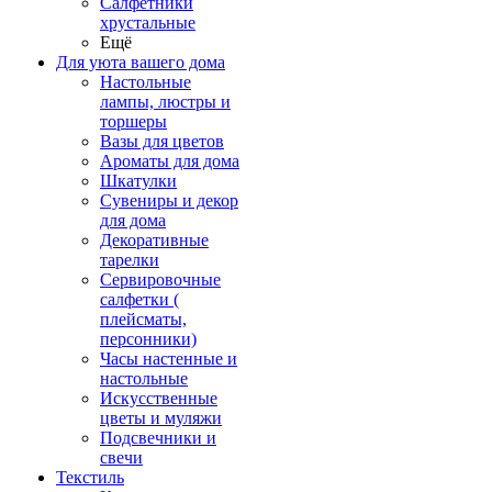
Салфетники
хрустальные
Ещё
Для уюта вашего дома
Настольные
лампы, люстры и
торшеры
Вазы для цветов
Ароматы для дома
Шкатулки
Сувениры и декор
для дома
Декоративные
тарелки
Сервировочные
салфетки (
плейсматы,
персонники)
Часы настенные и
настольные
Искусственные
цветы и муляжи
Подсвечники и
свечи
Текстиль