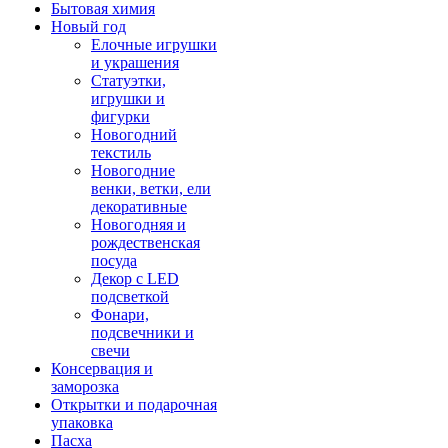
Бытовая химия
Новый год
Елочные игрушки
и украшения
Статуэтки,
игрушки и
фигурки
Новогодний
текстиль
Новогодние
венки, ветки, ели
декоративные
Новогодняя и
рождественская
посуда
Декор с LED
подсветкой
Фонари,
подсвечники и
свечи
Консервация и
заморозка
Открытки и подарочная
упаковка
Пасха