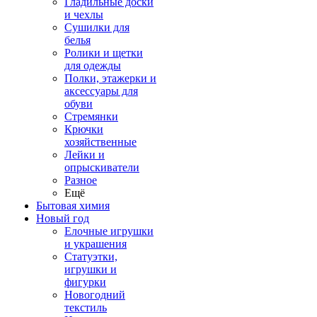
Гладильные доски
и чехлы
Сушилки для
белья
Ролики и щетки
для одежды
Полки, этажерки и
аксессуары для
обуви
Стремянки
Крючки
хозяйственные
Лейки и
опрыскиватели
Разное
Ещё
Бытовая химия
Новый год
Елочные игрушки
и украшения
Статуэтки,
игрушки и
фигурки
Новогодний
текстиль