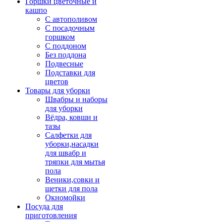
Горшки цветочные и
кашпо
С автополивом
С посадочным
горшком
С поддоном
Без поддона
Подвесные
Подставки для
цветов
Товары для уборки
Швабры и наборы
для уборки
Вёдра, ковши и
тазы
Салфетки для
уборки,насадки
для швабр и
тряпки для мытья
пола
Веники,совки и
щетки для пола
Окномойки
Посуда для
приготовления