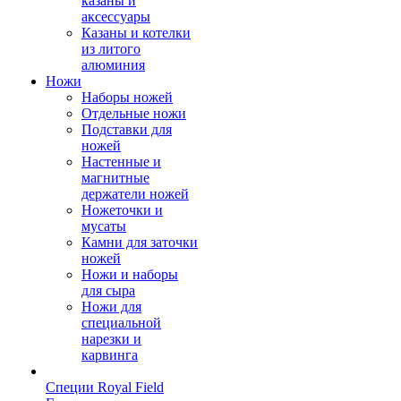
казаны и
аксессуары
Казаны и котелки
из литого
алюминия
Ножи
Наборы ножей
Отдельные ножи
Подставки для
ножей
Настенные и
магнитные
держатели ножей
Ножеточки и
мусаты
Камни для заточки
ножей
Ножи и наборы
для сыра
Ножи для
специальной
нарезки и
карвинга
Специи Royal Field