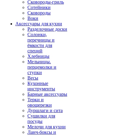
Сковороды-гриль
Сотейники
Сковороды
Воки
Аксессуары для кухни
Разделочные доски
Солонки,
перечницы и
ёмкости для
специй
Хлебницы
Мельницы.
перцемолки и
ступки
Весы
Кухонные
инструменты
Барные аксессуары
Терки и
овощерезки
Дуршлаги и сита
Сушилки для
посуды
Мелочи для кухни
Ланч-боксы и