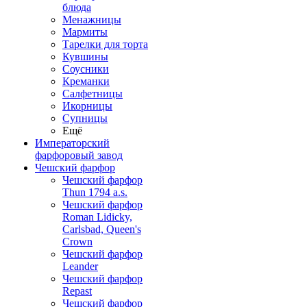
блюда
Менажницы
Мармиты
Тарелки для торта
Кувшины
Соусники
Креманки
Салфетницы
Икорницы
Супницы
Ещё
Императорский
фарфоровый завод
Чешский фарфор
Чешский фарфор
Thun 1794 a.s.
Чешский фарфор
Roman Lidicky,
Carlsbad, Queen's
Crown
Чешский фарфор
Leander
Чешский фарфор
Repast
Чешский фарфор