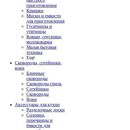
быстрого
приготовления
Крышки
Миски и емкости
для приготовления
Гусятницы и
утятницы
Ковши, соусники,
молоковарки
Малая бытовая
техника
Ещё
Сковороды, сотейники,
воки
Блинные
сковороды
Сковороды-гриль
Сотейники
Сковороды
Воки
Аксессуары для кухни
Разделочные доски
Солонки,
перечницы и
ёмкости для