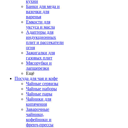
кухни
Банки для меда и
вазочки для
варенья
Емкости для
уксуса и масла
Адаптеры для
индукционных
плит и рассекатели
огня
Зажигалки для
газовых плит
Мясорубки и
лапшерезки
Ещё
Посуда для чая и кофе
Чайные сервизы
Чайные наборы
Чайные пары
Чайники для
кипячения
Заварочные
чайники,
кофейники и
френч-прессы