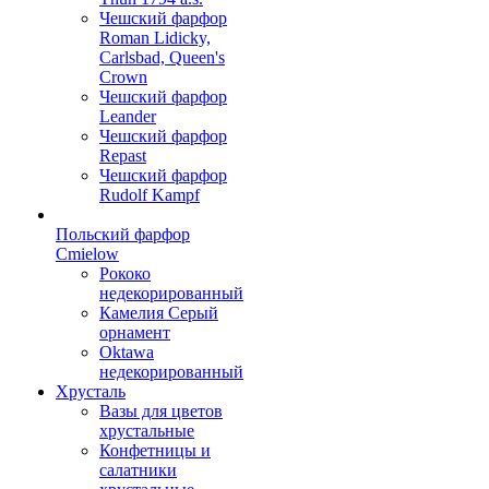
Чешский фарфор
Roman Lidicky,
Carlsbad, Queen's
Crown
Чешский фарфор
Leander
Чешский фарфор
Repast
Чешский фарфор
Rudolf Kampf
Польский фарфор
Сmielow
Рококо
недекорированный
Камелия Серый
орнамент
Oktawa
недекорированный
Хрусталь
Вазы для цветов
хрустальные
Конфетницы и
салатники