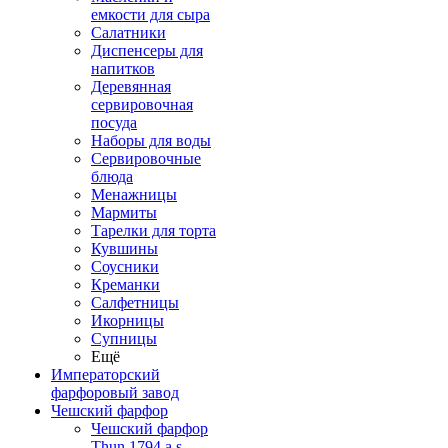
емкости для сыра
Салатники
Диспенсеры для
напитков
Деревянная
сервировочная
посуда
Наборы для воды
Сервировочные
блюда
Менажницы
Мармиты
Тарелки для торта
Кувшины
Соусники
Креманки
Салфетницы
Икорницы
Супницы
Ещё
Императорский
фарфоровый завод
Чешский фарфор
Чешский фарфор
Thun 1794 a.s.