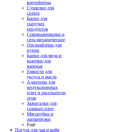
контейнеры
Сушилки для
салата
Банки для
сыпучих
продуктов
Соковыжималки и
сита механические
Органайзеры для
кухни
Банки для меда и
вазочки для
варенья
Емкости для
уксуса и масла
Адаптеры для
индукционных
плит и рассекатели
огня
Зажигалки для
газовых плит
Мясорубки и
лапшерезки
Ещё
Посуда для чая и кофе