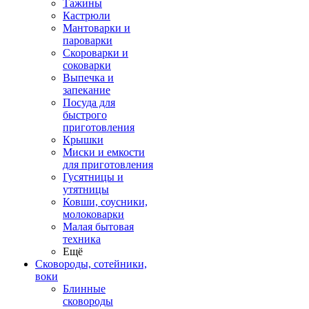
Тажины
Кастрюли
Мантоварки и
пароварки
Скороварки и
соковарки
Выпечка и
запекание
Посуда для
быстрого
приготовления
Крышки
Миски и емкости
для приготовления
Гусятницы и
утятницы
Ковши, соусники,
молоковарки
Малая бытовая
техника
Ещё
Сковороды, сотейники,
воки
Блинные
сковороды