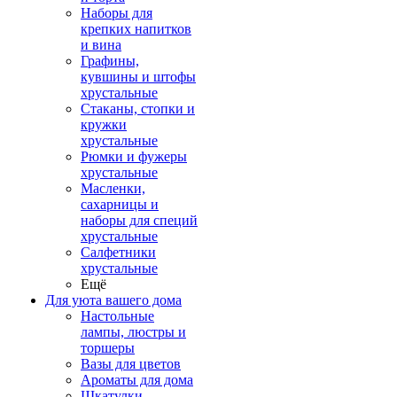
Наборы для
крепких напитков
и вина
Графины,
кувшины и штофы
хрустальные
Стаканы, стопки и
кружки
хрустальные
Рюмки и фужеры
хрустальные
Масленки,
сахарницы и
наборы для специй
хрустальные
Салфетники
хрустальные
Ещё
Для уюта вашего дома
Настольные
лампы, люстры и
торшеры
Вазы для цветов
Ароматы для дома
Шкатулки