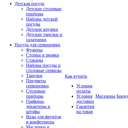
Детская посуда
Детские столовые
приборы
Наборы детской
посуды
Детские кружки
Детские тарелки и
салатники
Посуда для сервировки
Фужеры
Стопки и рюмки
Стаканы
Наборы посуды и
столовые сервизы
Тарелки
Как купить
Предметы
сервировки
Условия
Столовые
оплаты
приборы
Условия
Магазины
Брен
Графины,
доставки
декантеры и
Гарантия
штофы
на товар
Вазы для фруктов
и конфетницы
Масленки и