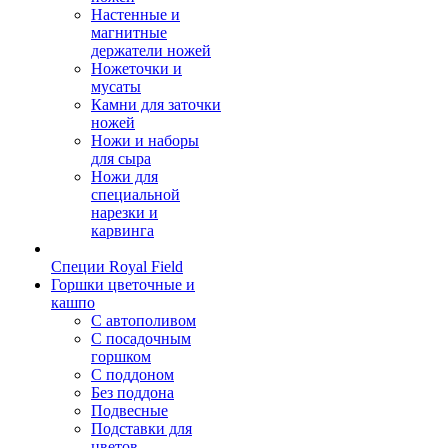
Настенные и
магнитные
держатели ножей
Ножеточки и
мусаты
Камни для заточки
ножей
Ножи и наборы
для сыра
Ножи для
специальной
нарезки и
карвинга
Специи Royal Field
Горшки цветочные и
кашпо
С автополивом
С посадочным
горшком
С поддоном
Без поддона
Подвесные
Подставки для
цветов