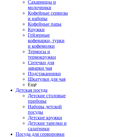
Сахарницы и
молочники
Кофейные сервизы
и наборы
Кофейные пары
Кружки
Гейзерные
кофеварки, турки
и кофемолки
Термосы и
термокружки
Ситечки для
заварки чая
Подстаканники
Шкатулки для чая
Ещё
Детская посуда
Детские столовые
приборы
Наборы детской
посуды
Детские кружки
Детские тарелки и
салатники
Посуда для сервировки