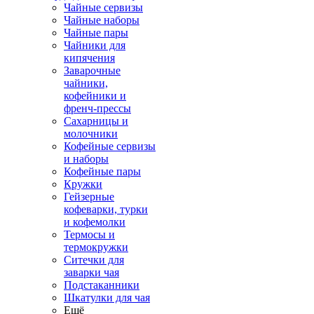
Чайные сервизы
Чайные наборы
Чайные пары
Чайники для
кипячения
Заварочные
чайники,
кофейники и
френч-прессы
Сахарницы и
молочники
Кофейные сервизы
и наборы
Кофейные пары
Кружки
Гейзерные
кофеварки, турки
и кофемолки
Термосы и
термокружки
Ситечки для
заварки чая
Подстаканники
Шкатулки для чая
Ещё