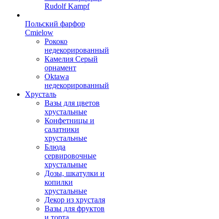
Rudolf Kampf
Польский фарфор
Сmielow
Рококо
недекорированный
Камелия Серый
орнамент
Oktawa
недекорированный
Хрусталь
Вазы для цветов
хрустальные
Конфетницы и
салатники
хрустальные
Блюда
сервировочные
хрустальные
Дозы, шкатулки и
копилки
хрустальные
Декор из хрусталя
Вазы для фруктов
и торта