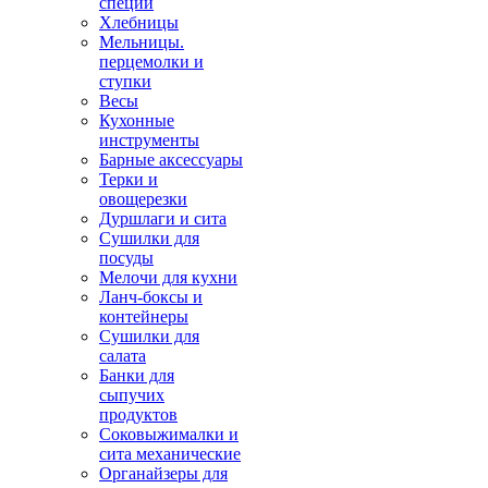
специй
Хлебницы
Мельницы.
перцемолки и
ступки
Весы
Кухонные
инструменты
Барные аксессуары
Терки и
овощерезки
Дуршлаги и сита
Сушилки для
посуды
Мелочи для кухни
Ланч-боксы и
контейнеры
Сушилки для
салата
Банки для
сыпучих
продуктов
Соковыжималки и
сита механические
Органайзеры для