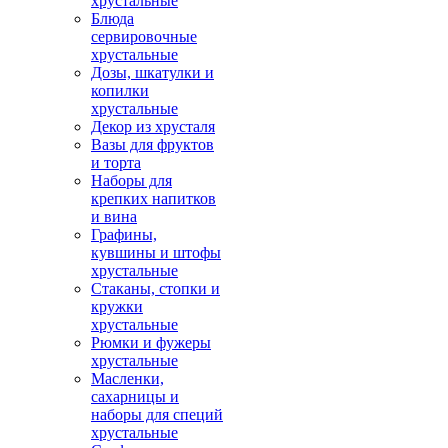
хрустальные
Блюда
сервировочные
хрустальные
Дозы, шкатулки и
копилки
хрустальные
Декор из хрусталя
Вазы для фруктов
и торта
Наборы для
крепких напитков
и вина
Графины,
кувшины и штофы
хрустальные
Стаканы, стопки и
кружки
хрустальные
Рюмки и фужеры
хрустальные
Масленки,
сахарницы и
наборы для специй
хрустальные